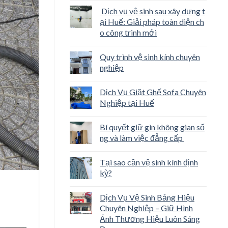
Dịch vụ vệ sinh sau xây dựng t
ại Huế: Giải pháp toàn diện ch
o công trình mới
Quy trình vệ sinh kính chuyên
nghiệp
Dịch Vụ Giặt Ghế Sofa Chuyên
Nghiệp tại Huế
Bí quyết giữ gìn không gian số
ng và làm việc đẳng cấp
Tại sao cần vệ sinh kính định
kỳ?
Dịch Vụ Vệ Sinh Bảng Hiệu
Chuyên Nghiệp – Giữ Hình
Ảnh Thương Hiệu Luôn Sáng