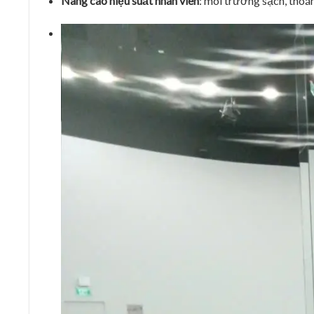
Nâng cao hiệu suất nhân viên
: môi trường sạch, thoá