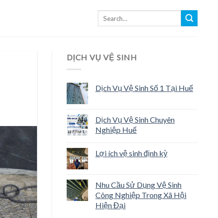
DỊCH VỤ VỆ SINH
Dịch Vụ Vệ Sinh Số 1 Tại Huế
Dịch Vụ Vệ Sinh Chuyên
Nghiệp Huế
Lợi ích vệ sinh định kỳ
Nhu Cầu Sử Dụng Vệ Sinh
Công Nghiệp Trong Xã Hội
Hiện Đại