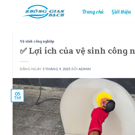
Skip
Trang chủ
Giới thiệu
to
content
Vệ sinh công nghiệp
✅ Lợi ích của vệ sinh công 
ĐĂNG NGÀY
5 THÁNG 9, 2025
BỞI
ADMIN
05
Th9