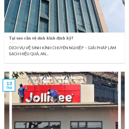
Tại sao cần vệ sinh kính định kỳ?
DỊCH VỤ VỆ SINH KÍNH CHUYÊN NGHIỆP – GIẢI PHÁP LÀM
SẠCH HIỆU QUẢ, AN...
13
Th4