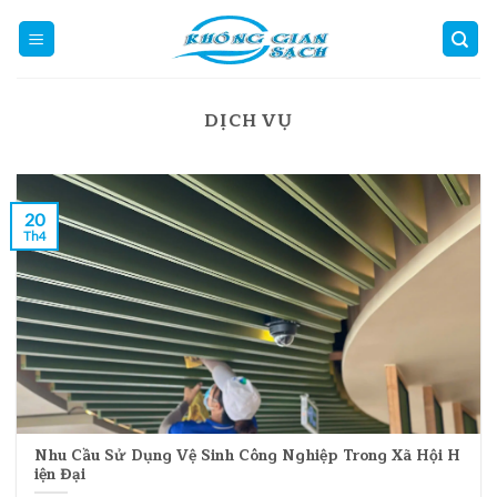
Skip
to
content
DỊCH VỤ
20
Th4
Nhu Cầu Sử Dụng Vệ Sinh Công Nghiệp Trong Xã Hội H
iện Đại