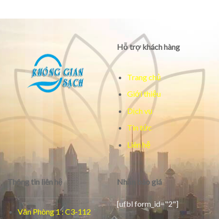
Hỗ trợ khách hàng
Trang chủ
Giới thiệu
Dịch vụ
Tin tức
Liên hệ
Thông tin liên hệ
Nhận báo giá
[ufbl form_id="2"]
Văn Phòng 1 : C3-112