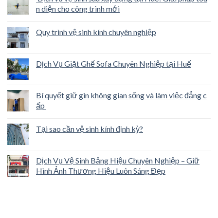
n diện cho công trình mới
Quy trình vệ sinh kính chuyên nghiệp
Dịch Vụ Giặt Ghế Sofa Chuyên Nghiệp tại Huế
Bí quyết giữ gìn không gian sống và làm việc đẳng c
ấp
Tại sao cần vệ sinh kính định kỳ?
Dịch Vụ Vệ Sinh Bảng Hiệu Chuyên Nghiệp – Giữ
Hình Ảnh Thương Hiệu Luôn Sáng Đẹp