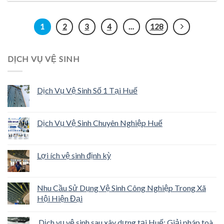
1
2
3
4
…
128
DỊCH VỤ VỆ SINH
Dịch Vụ Vệ Sinh Số 1 Tại Huế
Dịch Vụ Vệ Sinh Chuyên Nghiệp Huế
Lợi ích vệ sinh định kỳ
Nhu Cầu Sử Dụng Vệ Sinh Công Nghiệp Trong Xã
Hội Hiện Đại
Dịch vụ vệ sinh sau xây dựng tại Huế: Giải pháp toà