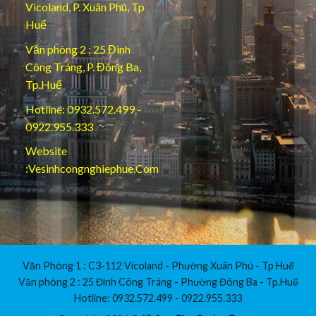
Vicoland, P. Xuân Phú, Tp
Huế
Văn phòng 2 : 25 Đinh
Công Tráng, P. Đông Ba,
Tp.Huế
Hotline: 0932.572.499 -
0922.955.333
Website
:Vesinhcongnghiephue.Com
Văn Phòng 1 : C3-112 Vicoland - Phường Xuân Phú - Tp Huế
Văn phòng 2 : 25 Đinh Công Tráng - Phường Đông Ba - Tp.Huế
Hotline: 0932.572.499 - 0922.955.333