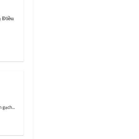
 Điều
 gạch...