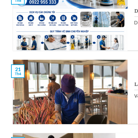
Th8
D
D
21
Th4
L
Vệ