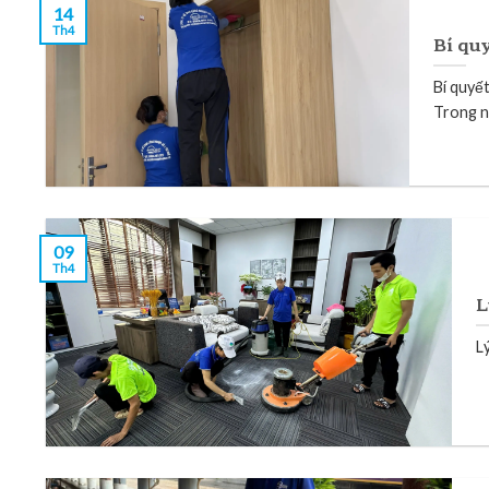
14
Th4
Bí qu
Bí quyết
Trong nh
09
Th4
L
L