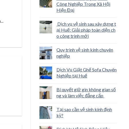
Công Nghiệp Trong Xã Hội
Hiện Đại
..
Dịch vụ vệ sinh sau xây dựng t
ại Huế: Giải pháp toàn diện ch
o công trình mới
Quy trình vệ sinh kính chuyên
nghiệp
Dịch Vụ Giặt Ghế Sofa Chuyên
Nghiệp tại Huế
Bí quyết giữ gìn không gian số
ng và làm việc đẳng cấp
Tại sao cần vệ sinh kính định
kỳ?