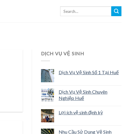
DỊCH VỤ VỆ SINH
Dịch Vụ Vệ Sinh Số 1 Tại Huế
Dịch Vụ Vệ Sinh Chuyên
Nghiệp Huế
Lợi ích vệ sinh định kỳ
Nhu Cầu Sử Dụng Vệ Sinh