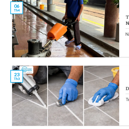
06
Th4
T
N
N
23
Th3
D
T