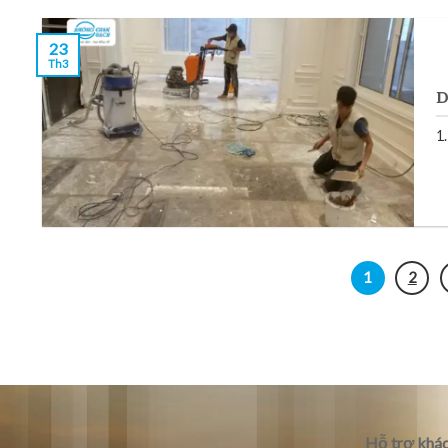
23
Th3
D
1
1
2
Hỗ trợ khác