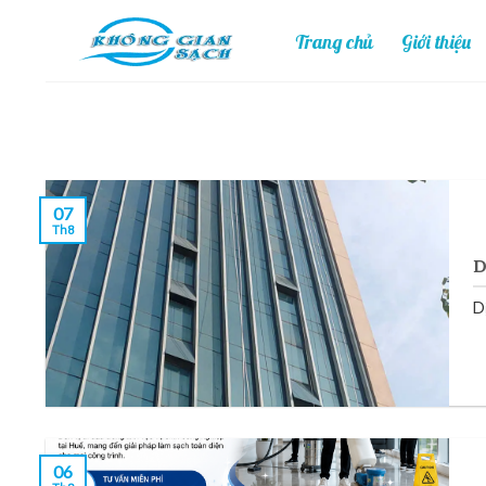
Skip
Trang chủ
Giới thiệu
to
content
07
Th8
D
D
06