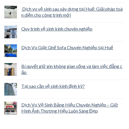
Dịch vụ vệ sinh sau xây dựng tại Huế: Giải pháp toà
n diện cho công trình mới
Quy trình vệ sinh kính chuyên nghiệp
Dịch Vụ Giặt Ghế Sofa Chuyên Nghiệp tại Huế
Bí quyết giữ gìn không gian sống và làm việc đẳng c
ấp
Tại sao cần vệ sinh kính định kỳ?
Dịch Vụ Vệ Sinh Bảng Hiệu Chuyên Nghiệp – Giữ
Hình Ảnh Thương Hiệu Luôn Sáng Đẹp