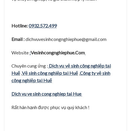
Hotline:
0932.572.499
Email :
dichvuvesinhcongnghiephue@gmail.com
Website
:
Vesinhcongnghiephue.Com
Chuyên cung ứng :
Dịch vụ vệ sinh công nghiệp tại
Huế
,
Vệ sinh công nghiệp tại Huế
,
Công ty vệ sinh
công nghiệp tại Huế
Dich vu ve sinh cong nghiep tai Hue
Rất hân hạnh được phục vụ quý khách !