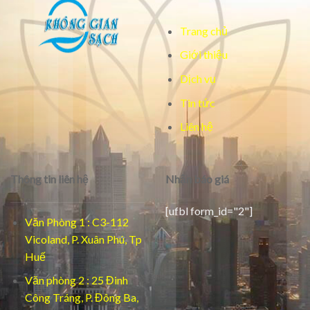
Trang chủ
Giới thiệu
Dịch vụ
Tin tức
Liên hệ
Thông tin liên hệ
Nhận báo giá
[ufbl form_id="2"]
Văn Phòng 1 : C3-112
Vicoland, P. Xuân Phú, Tp
Huế
Văn phòng 2 : 25 Đinh
Công Tráng, P. Đông Ba,