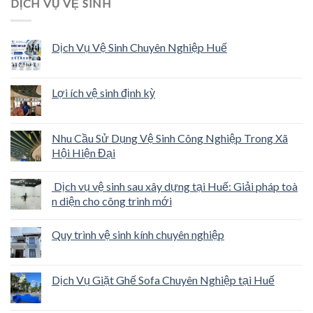
DỊCH VỤ VỆ SINH
Dịch Vụ Vệ Sinh Chuyên Nghiệp Huế
Lợi ích vệ sinh định kỳ
Nhu Cầu Sử Dụng Vệ Sinh Công Nghiệp Trong Xã
Hội Hiện Đại
Dịch vụ vệ sinh sau xây dựng tại Huế: Giải pháp toà
n diện cho công trình mới
Quy trình vệ sinh kính chuyên nghiệp
Dịch Vụ Giặt Ghế Sofa Chuyên Nghiệp tại Huế