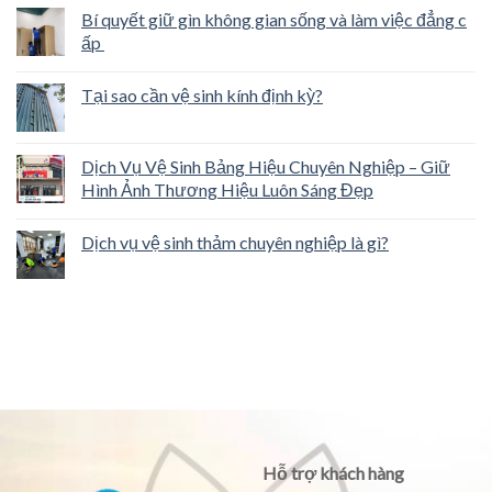
Bí quyết giữ gìn không gian sống và làm việc đẳng c
ấp
Tại sao cần vệ sinh kính định kỳ?
Dịch Vụ Vệ Sinh Bảng Hiệu Chuyên Nghiệp – Giữ
Hình Ảnh Thương Hiệu Luôn Sáng Đẹp
Dịch vụ vệ sinh thảm chuyên nghiệp là gì?
Hỗ trợ khách hàng