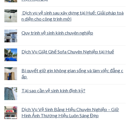
Dịch vụ vệ sinh sau xây dựng tại Huế: Giải pháp toà
n diện cho công trình mới
Quy trình vệ sinh kính chuyên nghiệp
Dịch Vụ Giặt Ghế Sofa Chuyên Nghiệp tại Huế
Bí quyết giữ gìn không gian sống và làm việc đẳng c
ấp
Tại sao cần vệ sinh kính định kỳ?
Dịch Vụ Vệ Sinh Bảng Hiệu Chuyên Nghiệp – Giữ
Hình Ảnh Thương Hiệu Luôn Sáng Đẹp