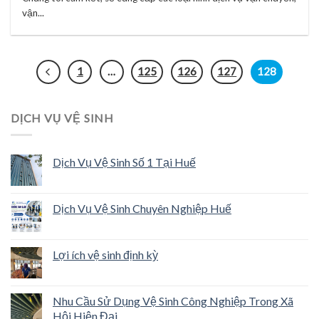
vận...
1
…
125
126
127
128
DỊCH VỤ VỆ SINH
Dịch Vụ Vệ Sinh Số 1 Tại Huế
Dịch Vụ Vệ Sinh Chuyên Nghiệp Huế
Lợi ích vệ sinh định kỳ
Nhu Cầu Sử Dụng Vệ Sinh Công Nghiệp Trong Xã
Hội Hiện Đại