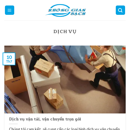
Skip
to
content
DỊCH VỤ
10
Th7
Dịch vụ vận tải, vận chuyển trọn gói
Chúng tôi cam kết, sẽ cung cấp các loại hình dịch vụ vận chuyển,