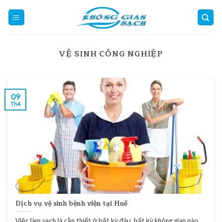
Skip
to
content
VỆ SINH CÔNG NGHIỆP
09
Th4
Dịch vụ vệ sinh bệnh viện tại Huế
Việc làm sạch là cần thiết ở bất kỳ đâu, bất kỳ không gian nào...