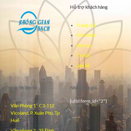
Hỗ trợ khách hàng
Trang chủ
Giới thiệu
Dịch vụ
Tin tức
Liên hệ
Thông tin liên hệ
Nhận báo giá
[ufbl form_id="2"]
Văn Phòng 1 : C3-112
Vicoland, P. Xuân Phú, Tp
Huế
Văn phòng 2 : 25 Đinh