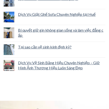
Dịch Vụ Giặt Ghế Sofa Chuyên Nghiệp tại Huế
Bí quyết giữ gìn không gian sống và làm việc đẳng c
ấp
Tại sao cần vệ sinh kính định kỳ?
Dịch Vụ Vệ Sinh Bảng Hiệu Chuyên Nghiệp – Giữ
Hình Ảnh Thương Hiệu Luôn Sáng Đẹp