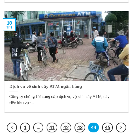
18
Th1
Dịch vụ vệ sinh cây ATM ngân hàng
Công ty chúng tôi cung cấp dịch vụ vệ sinh cây ATM, cây
tiền khu vực...
1
…
41
42
43
44
45