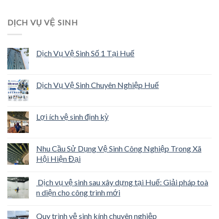
DỊCH VỤ VỆ SINH
Dịch Vụ Vệ Sinh Số 1 Tại Huế
Dịch Vụ Vệ Sinh Chuyên Nghiệp Huế
Lợi ích vệ sinh định kỳ
Nhu Cầu Sử Dụng Vệ Sinh Công Nghiệp Trong Xã
Hội Hiện Đại
Dịch vụ vệ sinh sau xây dựng tại Huế: Giải pháp toà
n diện cho công trình mới
Quy trình vệ sinh kính chuyên nghiệp