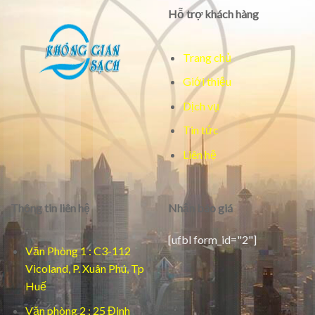
Hỗ trợ khách hàng
Trang chủ
Giới thiệu
Dịch vụ
Tin tức
Liên hệ
Thông tin liên hệ
Nhận báo giá
[ufbl form_id="2"]
Văn Phòng 1 : C3-112
Vicoland, P. Xuân Phú, Tp
Huế
Văn phòng 2 : 25 Đinh