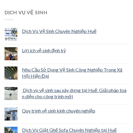
DỊCH VỤ VỆ SINH
Dịch Vụ Vệ Sinh Chuyên Nghiệp Huế
Lợi ích vệ sinh định kỳ
Nhu Cầu Sử Dụng Vệ Sinh Công Nghiệp Trong Xã
Hội Hiện Đại
Dịch vụ vệ sinh sau xây dựng tại Huế: Giải pháp toà
n diện cho công trình mới
Quy trình vệ sinh kính chuyên nghiệp
Dịch Vụ Giặt Ghế Sofa Chuyên Nghiệp tại Huế