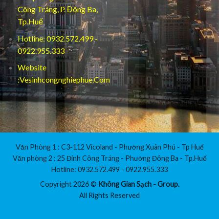
Công Tráng, P. Đông Ba,
Tp.Huế
Hotline: 0932.572.499 -
0922.955.333
Website
:Vesinhcongnghiephue.Com
Văn Phòng 1 : C3-112 Vicoland - Phường Xuân Phú - Tp Huế
Văn phòng 2 : 25 Đinh Công Tráng - Phường Đông Ba - Tp.Huế
Hotline: 0932.572.499 - 0922.955.333
Copyright 2026 ©
Không Gian Sạch - Group.
All Rights Reserved