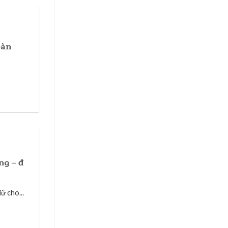
oàn
ng – đ
ữ cho...