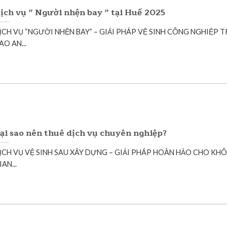
ịch vụ ” Người nhện bay ” tại Huế 2025
ỊCH VỤ “NGƯỜI NHỆN BAY” – GIẢI PHÁP VỆ SINH CÔNG NGHIỆP T
AO AN...
ại sao nên thuê dịch vụ chuyên nghiệp?
ỊCH VỤ VỆ SINH SAU XÂY DỰNG – GIẢI PHÁP HOÀN HẢO CHO KH
IAN...