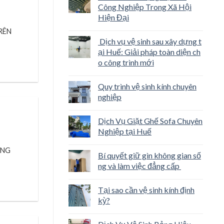
Công Nghiệp Trong Xã Hội
Hiện Đại
RÊN
Dịch vụ vệ sinh sau xây dựng t
ại Huế: Giải pháp toàn diện ch
o công trình mới
Quy trình vệ sinh kính chuyên
nghiệp
Dịch Vụ Giặt Ghế Sofa Chuyên
Nghiệp tại Huế
ÔNG
Bí quyết giữ gìn không gian số
ng và làm việc đẳng cấp
Tại sao cần vệ sinh kính định
kỳ?