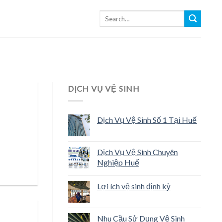
DỊCH VỤ VỆ SINH
Dịch Vụ Vệ Sinh Số 1 Tại Huế
Dịch Vụ Vệ Sinh Chuyên
Nghiệp Huế
Lợi ích vệ sinh định kỳ
Nhu Cầu Sử Dụng Vệ Sinh