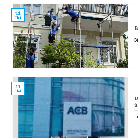
11
Th4
B
B
11
Th4
D
ú
T