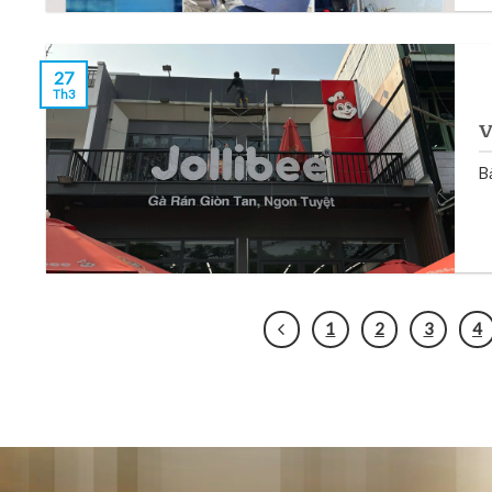
27
Th3
V
B
1
2
3
4