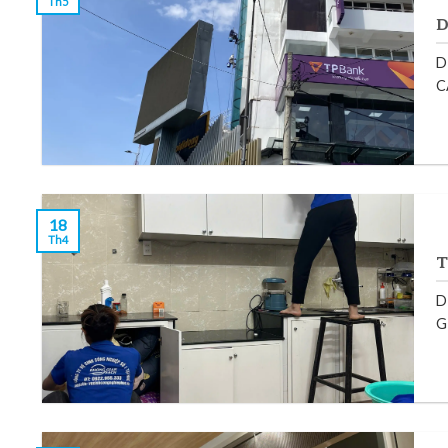
Th5
D
D
C
18
Th4
T
D
G