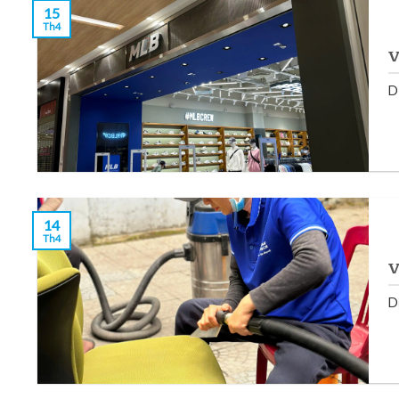
15
Th4
V
D
14
Th4
V
D