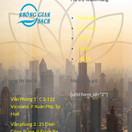
Trang chủ
Giới thiệu
Dịch vụ
Tin tức
Liên hệ
Thông tin liên hệ
Nhận báo giá
[ufbl form_id="2"]
Văn Phòng 1 : C3-112
Vicoland, P. Xuân Phú, Tp
Huế
Văn phòng 2 : 25 Đinh
Công Tráng, P. Đông Ba,