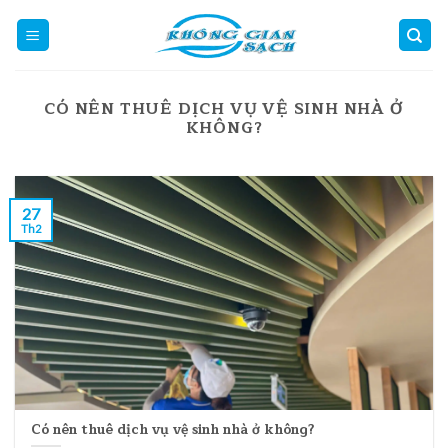
Skip
to
content
CÓ NÊN THUÊ DỊCH VỤ VỆ SINH NHÀ Ở
KHÔNG?
27
Th2
Có nên thuê dịch vụ vệ sinh nhà ở không?