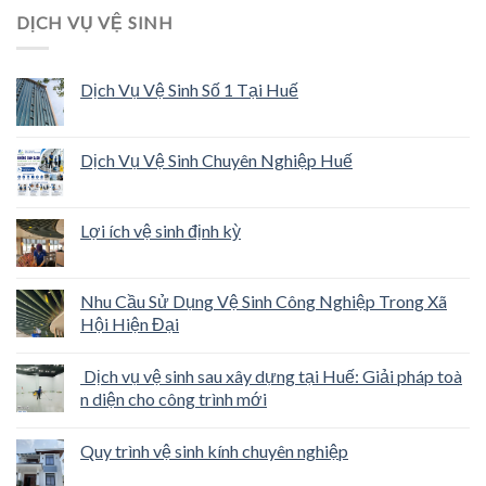
DỊCH VỤ VỆ SINH
Dịch Vụ Vệ Sinh Số 1 Tại Huế
Dịch Vụ Vệ Sinh Chuyên Nghiệp Huế
Lợi ích vệ sinh định kỳ
Nhu Cầu Sử Dụng Vệ Sinh Công Nghiệp Trong Xã
Hội Hiện Đại
Dịch vụ vệ sinh sau xây dựng tại Huế: Giải pháp toà
n diện cho công trình mới
Quy trình vệ sinh kính chuyên nghiệp