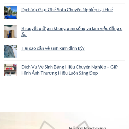
Dịch Vụ Giặt Ghế Sofa Chuyên Nghiệp tại Huế
Bí quyết giữ gìn không gian sống và làm việc đẳng c
ấp
Tại sao cần vệ sinh kính định kỳ?
Dịch Vụ Vệ Sinh Bảng Hiệu Chuyên Nghiệp – Giữ
Hình Ảnh Thương Hiệu Luôn Sáng Đẹp
Hỗ trợ khách hàng