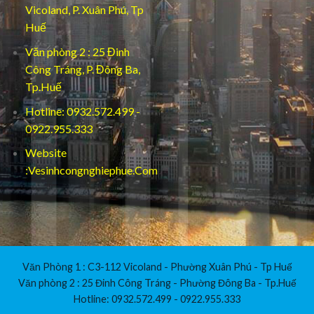
Vicoland, P. Xuân Phú, Tp
Huế
Văn phòng 2 : 25 Đinh
Công Tráng, P. Đông Ba,
Tp.Huế
Hotline: 0932.572.499 -
0922.955.333
Website
:Vesinhcongnghiephue.Com
Văn Phòng 1 : C3-112 Vicoland - Phường Xuân Phú - Tp Huế
Văn phòng 2 : 25 Đinh Công Tráng - Phường Đông Ba - Tp.Huế
Hotline: 0932.572.499 - 0922.955.333