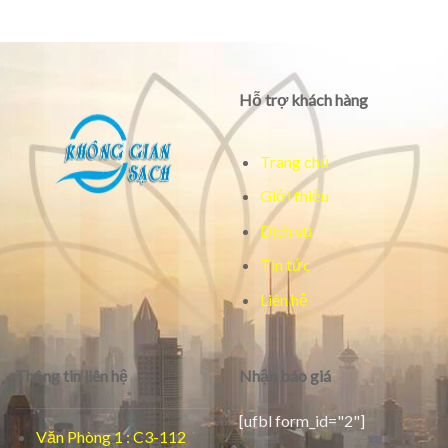
Hỗ trợ khách hàng
Trang chủ
Giới thiệu
Dịch vụ
Tin tức
Liên hệ
Thông tin liên hệ
Nhận báo giá
[ufbl form_id="2"]
Văn Phòng 1 : C3-112