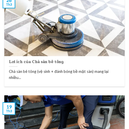
26
Th3
Lơi ích của Chà sàn bê tông
Chà sàn bê tông (vệ sinh + đánh bóng bề mặt sàn) mang lại
nhiều...
19
Th3