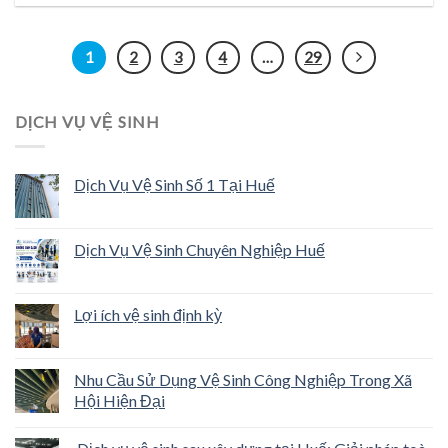
1
2
3
4
…
29
DỊCH VỤ VỆ SINH
Dịch Vụ Vệ Sinh Số 1 Tại Huế
Dịch Vụ Vệ Sinh Chuyên Nghiệp Huế
Lợi ích vệ sinh định kỳ
Nhu Cầu Sử Dụng Vệ Sinh Công Nghiệp Trong Xã
Hội Hiện Đại