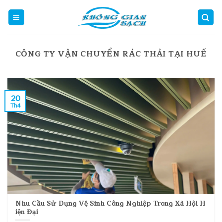
Skip
to
content
CÔNG TY VẬN CHUYỂN RÁC THẢI TẠI HUẾ
20
Th4
Nhu Cầu Sử Dụng Vệ Sinh Công Nghiệp Trong Xã Hội H
iện Đại