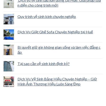
Dịch vụ vệ sinh sau xây dựng tại Huế: Giải pháp toà
n diện cho công trình mới
Quy trình vệ sinh kính chuyên nghiệp
Dịch Vụ Giặt Ghế Sofa Chuyên Nghiệp tại Huế
Bí quyết giữ gìn không gian sống và làm việc đẳng c
ấp
Tại sao cần vệ sinh kính định kỳ?
Dịch Vụ Vệ Sinh Bảng Hiệu Chuyên Nghiệp – Giữ
Hình Ảnh Thương Hiệu Luôn Sáng Đẹp