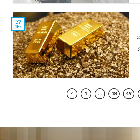
27
Th6
C
Đ
1
…
48
49