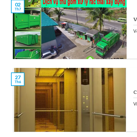
02
Th7
V
V
27
Th6
C
V