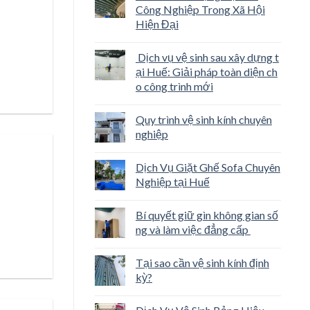
Công Nghiệp Trong Xã Hội
Hiện Đại
Dịch vụ vệ sinh sau xây dựng t
ại Huế: Giải pháp toàn diện ch
o công trình mới
Quy trình vệ sinh kính chuyên
nghiệp
Dịch Vụ Giặt Ghế Sofa Chuyên
Nghiệp tại Huế
Bí quyết giữ gìn không gian số
ng và làm việc đẳng cấp
Tại sao cần vệ sinh kính định
kỳ?