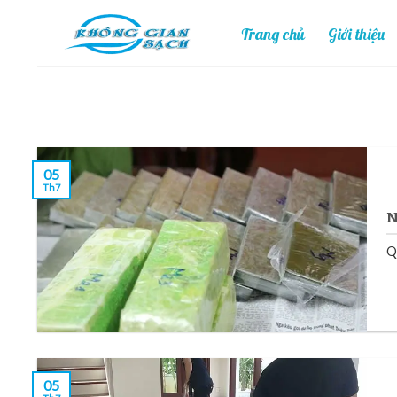
Skip
Trang chủ
Giới thiệu
to
content
05
Th7
N
Q
05