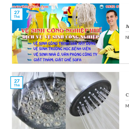
27
Th6
M
N
27
Th6
C
M