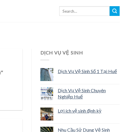
DỊCH VỤ VỆ SINH
Dịch Vụ Vệ Sinh Số 1 Tại Huế
g”
Dịch Vụ Vệ Sinh Chuyên
Nghiệp Huế
Lợi ích vệ sinh định kỳ
Nhu Cầu Sử Dụng Vệ Sinh