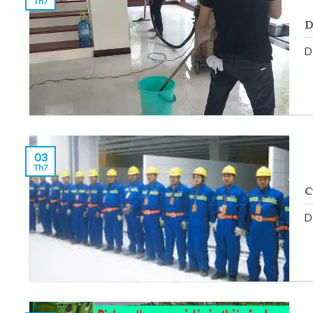
Th7
D
Dị
03
Th7
C
D