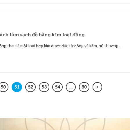
ách làm sạch đồ bằng kim loại đồng
ồng thau là một loại hợp kim được đúc từ đồng và kẽm, nó thường...
50
51
52
53
54
…
80