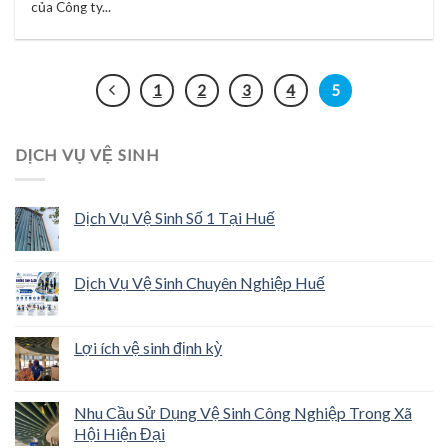
của Công ty...
1
2
3
4
5
DỊCH VỤ VỆ SINH
Dịch Vụ Vệ Sinh Số 1 Tại Huế
Dịch Vụ Vệ Sinh Chuyên Nghiệp Huế
Lợi ích vệ sinh định kỳ
Nhu Cầu Sử Dụng Vệ Sinh Công Nghiệp Trong Xã
Hội Hiện Đại