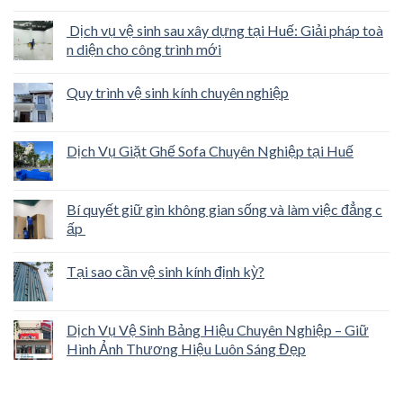
Dịch vụ vệ sinh sau xây dựng tại Huế: Giải pháp toà
n diện cho công trình mới
Quy trình vệ sinh kính chuyên nghiệp
Dịch Vụ Giặt Ghế Sofa Chuyên Nghiệp tại Huế
Bí quyết giữ gìn không gian sống và làm việc đẳng c
ấp
Tại sao cần vệ sinh kính định kỳ?
Dịch Vụ Vệ Sinh Bảng Hiệu Chuyên Nghiệp – Giữ
Hình Ảnh Thương Hiệu Luôn Sáng Đẹp