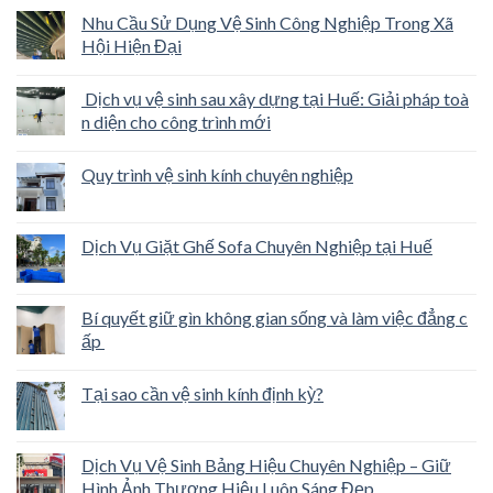
Nhu Cầu Sử Dụng Vệ Sinh Công Nghiệp Trong Xã
Hội Hiện Đại
Dịch vụ vệ sinh sau xây dựng tại Huế: Giải pháp toà
n diện cho công trình mới
Quy trình vệ sinh kính chuyên nghiệp
Dịch Vụ Giặt Ghế Sofa Chuyên Nghiệp tại Huế
Bí quyết giữ gìn không gian sống và làm việc đẳng c
ấp
Tại sao cần vệ sinh kính định kỳ?
Dịch Vụ Vệ Sinh Bảng Hiệu Chuyên Nghiệp – Giữ
Hình Ảnh Thương Hiệu Luôn Sáng Đẹp