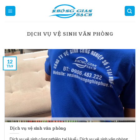
Skip
to
content
DỊCH VỤ VỆ SINH VĂN PHÒNG
12
Th9
Dịch vụ vệ sinh văn phòng
Dịch vụ vệ sinh công nghiệp tại Huế– Dịch vụ vệ sinh văn phòng