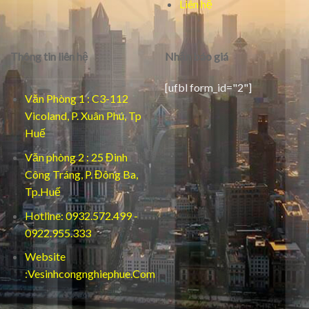
Liên hệ
Thông tin liên hệ
Nhận báo giá
[ufbl form_id="2"]
Văn Phòng 1 : C3-112
Vicoland, P. Xuân Phú, Tp
Huế
Văn phòng 2 : 25 Đinh
Công Tráng, P. Đông Ba,
Tp.Huế
Hotline: 0932.572.499 -
0922.955.333
Website
:Vesinhcongnghiephue.Com