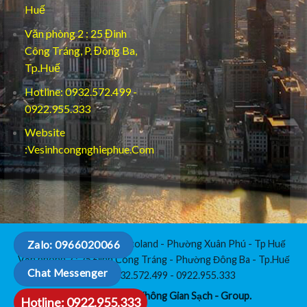
Huế
Văn phòng 2 : 25 Đinh
Công Tráng, P. Đông Ba,
Tp.Huế
Hotline: 0932.572.499 -
0922.955.333
Website
:Vesinhcongnghiephue.Com
Văn Phòng 1 : C3-112 Vicoland - Phường Xuân Phú - Tp Huế
Zalo: 0966020066
Văn phòng 2 : 25 Đinh Công Tráng - Phường Đông Ba - Tp.Huế
Chat Messenger
Hotline: 0932.572.499 - 0922.955.333
Copyright 2026 ©
Không Gian Sạch - Group.
Hotline: 0922.955.333