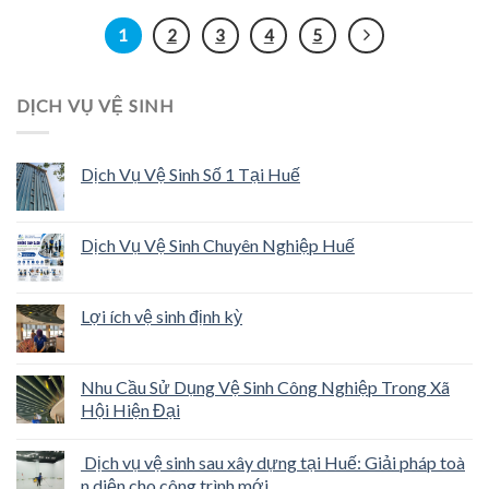
1
2
3
4
5
DỊCH VỤ VỆ SINH
Dịch Vụ Vệ Sinh Số 1 Tại Huế
Dịch Vụ Vệ Sinh Chuyên Nghiệp Huế
Lợi ích vệ sinh định kỳ
Nhu Cầu Sử Dụng Vệ Sinh Công Nghiệp Trong Xã
Hội Hiện Đại
Dịch vụ vệ sinh sau xây dựng tại Huế: Giải pháp toà
n diện cho công trình mới