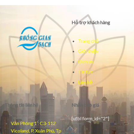
Hỗ trợ khách hàng
Trang chủ
Giới thiệu
Dịch vụ
Tin tức
Liên hệ
Thông tin liên hệ
Nhận báo giá
[ufbl form_id="2"]
Văn Phòng 1 : C3-112
Vicoland, P. Xuân Phú, Tp