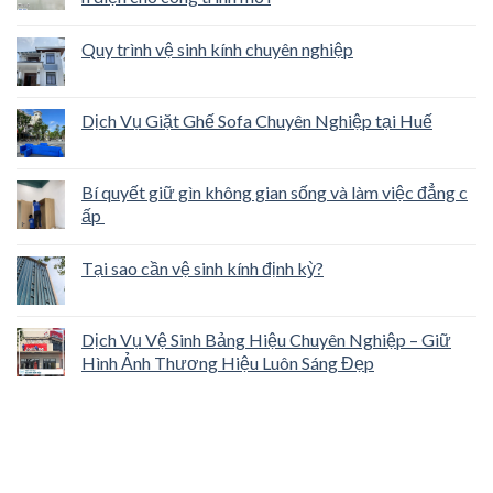
Quy trình vệ sinh kính chuyên nghiệp
Dịch Vụ Giặt Ghế Sofa Chuyên Nghiệp tại Huế
Bí quyết giữ gìn không gian sống và làm việc đẳng c
ấp
Tại sao cần vệ sinh kính định kỳ?
Dịch Vụ Vệ Sinh Bảng Hiệu Chuyên Nghiệp – Giữ
Hình Ảnh Thương Hiệu Luôn Sáng Đẹp