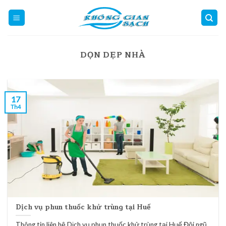
Skip
to
content
DỌN DẸP NHÀ
17
Th4
Dịch vụ phun thuốc khử trùng tại Huế
Thông tin liên hệ Dịch vụ phun thuốc khử trùng tại Huế Đội ngũ