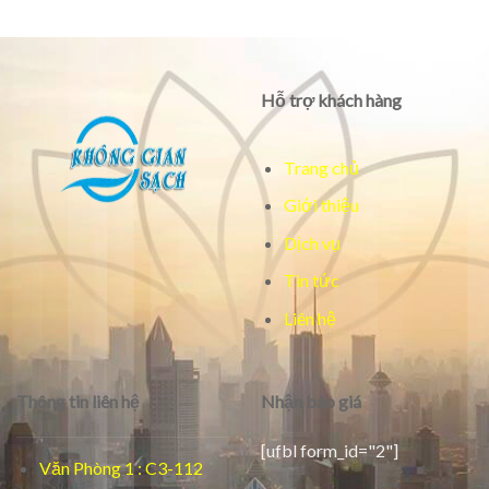
Hỗ trợ khách hàng
Trang chủ
Giới thiệu
Dịch vụ
Tin tức
Liên hệ
Thông tin liên hệ
Nhận báo giá
[ufbl form_id="2"]
Văn Phòng 1 : C3-112