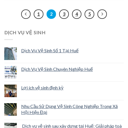
1
2
3
4
5
DỊCH VỤ VỆ SINH
Dịch Vụ Vệ Sinh Số 1 Tại Huế
Dịch Vụ Vệ Sinh Chuyên Nghiệp Huế
Lợi ích vệ sinh định kỳ
Nhu Cầu Sử Dụng Vệ Sinh Công Nghiệp Trong Xã
Hội Hiện Đại
Dịch vụ vệ sinh sau xây dựng tại Huế: Giải pháp toà