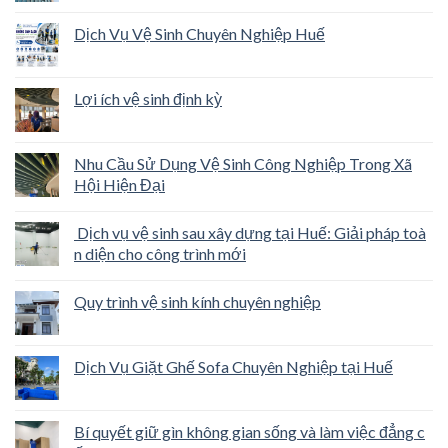
Dịch Vụ Vệ Sinh Chuyên Nghiệp Huế
Lợi ích vệ sinh định kỳ
Nhu Cầu Sử Dụng Vệ Sinh Công Nghiệp Trong Xã
Hội Hiện Đại
Dịch vụ vệ sinh sau xây dựng tại Huế: Giải pháp toà
n diện cho công trình mới
Quy trình vệ sinh kính chuyên nghiệp
Dịch Vụ Giặt Ghế Sofa Chuyên Nghiệp tại Huế
Bí quyết giữ gìn không gian sống và làm việc đẳng c