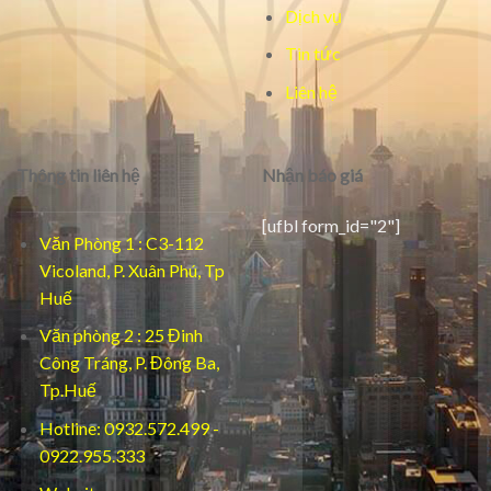
Dịch vụ
Tin tức
Liên hệ
Thông tin liên hệ
Nhận báo giá
[ufbl form_id="2"]
Văn Phòng 1 : C3-112
Vicoland, P. Xuân Phú, Tp
Huế
Văn phòng 2 : 25 Đinh
Công Tráng, P. Đông Ba,
Tp.Huế
Hotline: 0932.572.499 -
0922.955.333