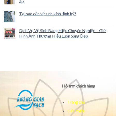
ấp
Tại sao cần vệ sinh kính định kỳ?
Dịch Vụ Vệ Sinh Bảng Hiệu Chuyên Nghiệp – Giữ
Hình Ảnh Thương Hiệu Luôn Sáng Đẹp
Hỗ trợ khách hàng
Trang chủ
Giới thiệu