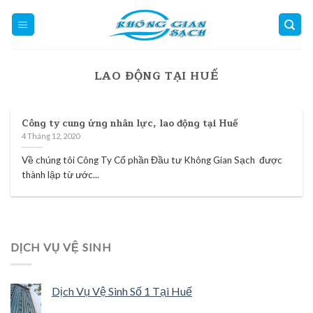
Skip
to
content
LAO ĐỘNG TẠI HUẾ
Công ty cung ứng nhân lực, lao động tại Huế
4 Tháng 12, 2020
Về chúng tôi Công Ty Cổ phần Đầu tư Không Gian Sạch được
thành lập từ ước...
DỊCH VỤ VỆ SINH
Dịch Vụ Vệ Sinh Số 1 Tại Huế