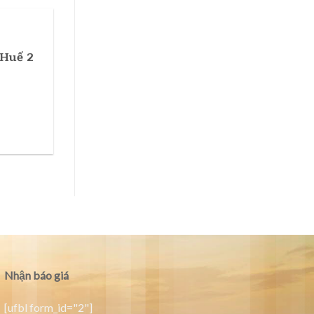
 Huế 2
Nhận báo giá
[ufbl form_id="2"]