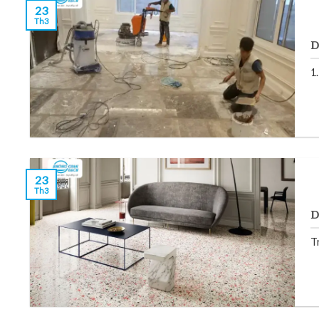
23
Th3
D
1
23
Th3
D
T