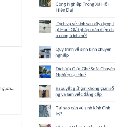
Công Nghiệp Trong Xã Hội
Hiện Đại
Dịch vụ vệ sinh sau xây dựng t
ại Huế: Giải pháp toàn diện ch
o công trình mới
Quy trình vệ sinh kính chuyên
nghiệp
Dịch Vụ Giặt Ghế Sofa Chuyên
Nghiệp tại Huế
Bí quyết giữ gìn không gian số
 gạch...
ng và làm việc đẳng cấp
Tại sao cần vệ sinh kính định
kỳ?