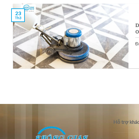
23
Th3
D
0
Đá
Hỗ trợ khác