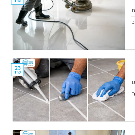
Th3
D
Đ
23
Th3
D
T