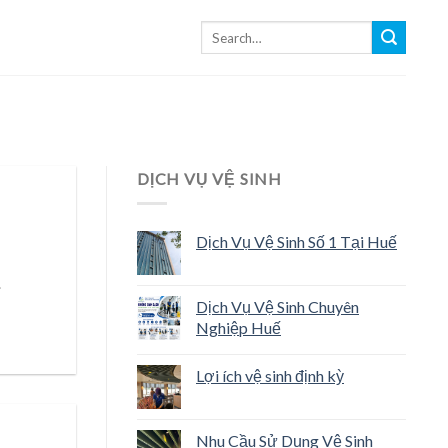
DỊCH VỤ VỆ SINH
Dịch Vụ Vệ Sinh Số 1 Tại Huế
.
Dịch Vụ Vệ Sinh Chuyên
Nghiệp Huế
Lợi ích vệ sinh định kỳ
Nhu Cầu Sử Dụng Vệ Sinh