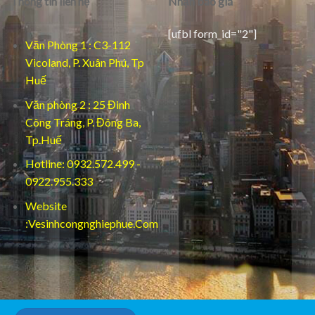
Thông tin liên hệ
Nhận báo giá
[ufbl form_id="2"]
Văn Phòng 1 : C3-112
Vicoland, P. Xuân Phú, Tp
Huế
Văn phòng 2 : 25 Đinh
Công Tráng, P. Đông Ba,
Tp.Huế
Hotline: 0932.572.499 -
0922.955.333
Website
:Vesinhcongnghiephue.Com