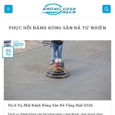
Skip
to
content
PHỤC HỒI ĐÁNH BÓNG SÀN ĐÁ TỰ NHIÊN
23
Th3
Dịch Vụ Mài Đánh Bóng Sàn Bê Tông Huế 2026
Dịch vụ đánh bóng sàn bê tông ngày càng được ứng dụng rộng