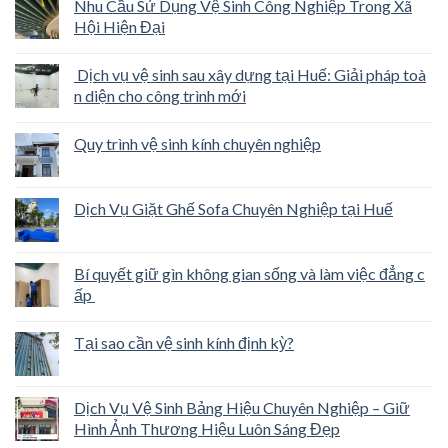
Nhu Cầu Sử Dụng Vệ Sinh Công Nghiệp Trong Xã
Hội Hiện Đại
Dịch vụ vệ sinh sau xây dựng tại Huế: Giải pháp toà
n diện cho công trình mới
Quy trình vệ sinh kính chuyên nghiệp
Dịch Vụ Giặt Ghế Sofa Chuyên Nghiệp tại Huế
Bí quyết giữ gìn không gian sống và làm việc đẳng c
ấp
Tại sao cần vệ sinh kính định kỳ?
Dịch Vụ Vệ Sinh Bảng Hiệu Chuyên Nghiệp – Giữ
Hình Ảnh Thương Hiệu Luôn Sáng Đẹp