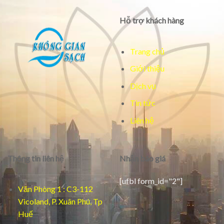
Hỗ trợ khách hàng
Trang chủ
Giới thiệu
Dịch vụ
Tin tức
Liên hệ
Thông tin liên hệ
Nhận báo giá
[ufbl form_id="2"]
Văn Phòng 1 : C3-112
Vicoland, P. Xuân Phú, Tp
Huế