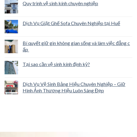
Quy trình vệ sinh kính chuyên nghiệp
Dịch Vụ Giặt Ghế Sofa Chuyên Nghiệp tại Huế
Bí quyết giữ gìn không gian sống và làm việc đẳng c
ấp
Tại sao cần vệ sinh kính định kỳ?
Dịch Vụ Vệ Sinh Bảng Hiệu Chuyên Nghiệp – Giữ
Hình Ảnh Thương Hiệu Luôn Sáng Đẹp