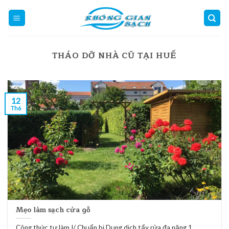
Skip
to
content
THÁO DỠ NHÀ CŨ TẠI HUẾ
12
Th6
Mẹo làm sạch cửa gỗ
Công thức tự làm I/ Chuẩn bị Dung dịch tẩy rửa đa năng 1