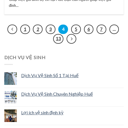
đình...
1
2
3
4
5
6
7
…
13
DỊCH VỤ VỆ SINH
Dịch Vụ Vệ Sinh Số 1 Tại Huế
Dịch Vụ Vệ Sinh Chuyên Nghiệp Huế
Lợi ích vệ sinh định kỳ