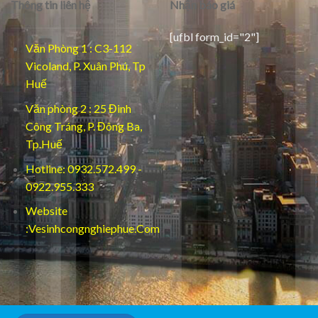
Thông tin liên hệ
Nhận báo giá
[ufbl form_id="2"]
Văn Phòng 1 : C3-112
Vicoland, P. Xuân Phú, Tp
Huế
Văn phòng 2 : 25 Đinh
Công Tráng, P. Đông Ba,
Tp.Huế
Hotline: 0932.572.499 -
0922.955.333
Website
:Vesinhcongnghiephue.Com