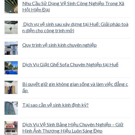
Nhu Cầu Sử Dụng Vệ Sinh Công Nghiệp Trong Xã
Hội Hiện Đại
Dịch vụ vệ sinh sau xây dựng tại Huế: Giải pháp toà
n diện cho công trình mới
Quy trình vệ sinh kính chuyên nghiệp
Dịch Vụ Giặt Ghế Sofa Chuyên Nghiệp tại Huế
Bí quyết giữ gìn không gian sống và làm việc đẳng c
ấp
Tại sao cần vệ sinh kính định kỳ?
Dịch Vụ Vệ Sinh Bảng Hiệu Chuyên Nghiệp – Giữ
Hình Ảnh Thương Hiệu Luôn Sáng Đẹp