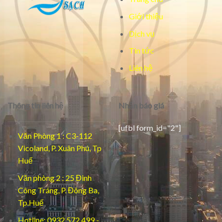
0922.955.333
Website
:Vesinhcongnghiephue.Com
Văn Phòng 1 : C3-112 Vicoland - Phường Xuân Phú - Tp Huế
Văn phòng 2 : 25 Đinh Công Tráng - Phường Đông Ba - Tp.Huế
Hotline: 0932.572.499 - 0922.955.333
Copyright 2026 ©
Không Gian Sạch - Group.
All Rights Reserved