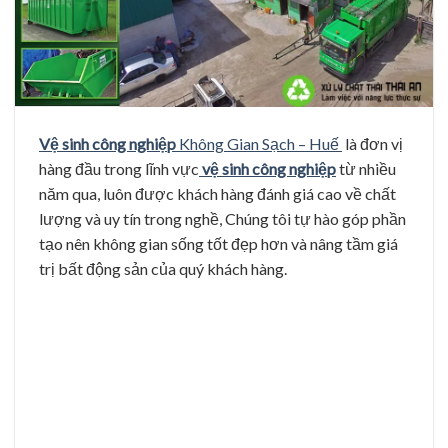
Vệ sinh công nghiệp
Không Gian Sạch – Huế
là đơn vị
hàng đầu trong lĩnh vực
vệ sinh công nghiệp
từ nhiều
năm qua, luôn được khách hàng đánh giá cao về chất
lượng và uy tín trong nghề, Chúng tôi tự hào góp phần
tạo nên không gian sống tốt đẹp hơn và nâng tầm giá
trị bất động sản của quý khách hàng.
Dịch vụ, thương hiệu vệ sinh công nghiệp uy tín
Dịch vụ vệ sinh
của chúng tôi luôn chú trọng đến công
nghệ, máy móc, đội ngũ công nhân đào tạo chuyên