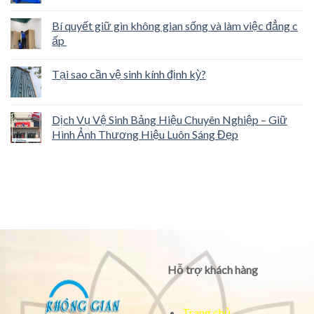
Giới thiệu
Dịch vụ
Tin tức
Liên hệ
Thông tin liên hệ
Nhận báo giá
[ufbl form_id="2"]
Văn Phòng 1 : C3-112
Vicoland, P. Xuân Phú, Tp
Huế
Văn phòng 2 : 25 Đinh
Công Tráng, P. Đông Ba,
Tp.Huế
Hotline: 0932.572.499 -