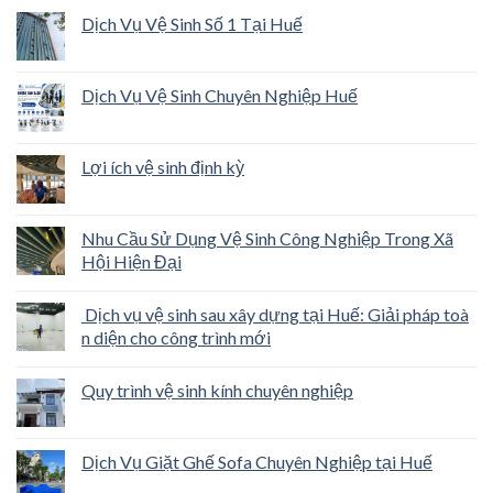
Bí quyết giữ gìn không gian sống và làm việc đẳng c
ấp
Tại sao cần vệ sinh kính định kỳ?
Dịch Vụ Vệ Sinh Bảng Hiệu Chuyên Nghiệp – Giữ
Hình Ảnh Thương Hiệu Luôn Sáng Đẹp
Hỗ trợ khách hàng
Trang chủ