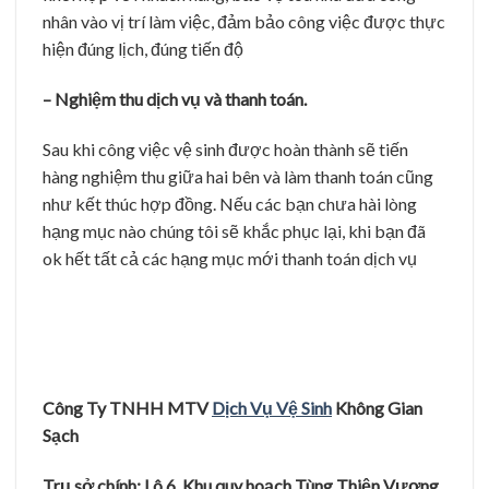
Phường Vĩ Dạ, Tp Huế
Hotline:
0932.572.499
Email :
dichvuvesinhcongnghiephue@gmail.com
Website :
Vesinhcongnghiephue.Com
This entry was posted in
Vệ sinh công nghiệp
and tagged
bí quyết nội
trợ
,
cong ty ve sinh cong nghiep hue
,
công ty vệ sinh công nghiệp tại
huế
,
dịch vụ chăm sóc mộ tại Huế
,
dich vu cham soc nguoi benh tai
hue
,
Dịch vụ giúp việc chăm người bệnh uy tín tại Huế
,
dich vu ve sinh