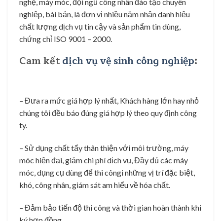
– Công nhân được tuyển chọn có tay nghề cao, trung
thực,nhiệt tình.
– Khách hàng được hỗ trợ 24/24 mọi vấn đề liên quan
đến dịch vụ của chúng tôi.
Báo giá dich vụ vệ sinh công nghiệp
:
Bảng giá dịch vụ vệ sinh công nghiệp
Quy trình th
ự
c hi
ệ
n
d
ị
ch v
ụ
v
ệ
sinh
c
ô
ng nghi
ệ
p
c
ủ
a ch
ú
ng t
ô
i
nh
ư
th
ế
nào?
– Tư vấn dịch vụ vệ sinh.
Tiếp nhận thông tin cần vệ sinh của khách hàng, tư vấn