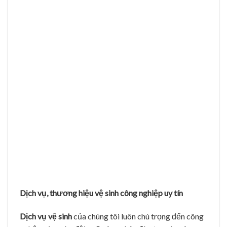
nghiệp, bài bản, là đơn vị nhiều năm nhận danh hiệu
chất lượng dịch vụ tin cậy và sản phẩm tin dùng,
chứng chỉ ISO 9001 – 2000.
Cam kết
dịch vụ vệ sinh công nghiệp
:
– Đưa ra mức giá hợp lý nhất, Khách hàng lớn hay nhỏ
chúng tôi đều báo đúng giá hợp lý theo quy định công
ty.
– Sử dụng chất tẩy thân thiện với môi trường, máy
móc hiện đại, giảm chi phí dịch vụ, Đầy đủ các máy
móc, dụng cụ dùng để thi côngi những vị trí đặc biệt,
khó, công nhân, giám sát am hiểu về hóa chất.
– Đảm bảo tiến độ thi công và thời gian hoàn thành khi
ký hợp đồng…