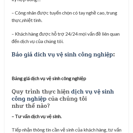
và báo ngay giá với những công trình ít hạng mục
công việc, với công trình lớn =>> Chốt thời gian, địa
điểm =>> Bố trí giám sát khảo sát và báo giá.
– Chốt dịch vụ, thời gian thực hiện.
Việc sử dụng dịch vụ vệ sinh của chúng tôi bạn chỉ cần
báo trước
một ngày
, Chúng tôi sẽ bố trí giám sát,
công nhân và máy móc xuống thực hiện dịch vụ đúng
ngày, giờ.
Xác nhận công việc qua Mail, hợp đồng or điện thoại
nếu các bạn thấy tiện.
– Thực hiện dịch vụ.
Sau khi ký kết, ấn định ngày bắt đầu làm, công ty sẽ
tiến hành triển khai công việc vệ sinh đúng quy định,
khối hợp với khách hàng, bảo vệ tòa nhà đưa công