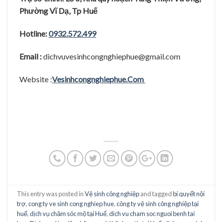
cong nghiep hue
,
Dịch vụ đánh bóng đồ thờ cúng bằng đồng tại Huế
,
dịch vụ vệ sinh công nghiệp tại huế
,
sua chua nha tai hue
,
vệ sinh công
nghiệp tại huế
,
vệ sinh nhà cửa
.
ADMIN
Công Ty TNHH MTV Dịch Vụ Vệ
Sinh Công Nghiệp Không Gian Sạch.
Không Gian Sạch là công ty đi đầu
trong lĩnh vực dịch vụ vệ sinh công
nghiệp tại Huế, và các tỉnh lân cận..
DỊCH VỤ VỆ SINH