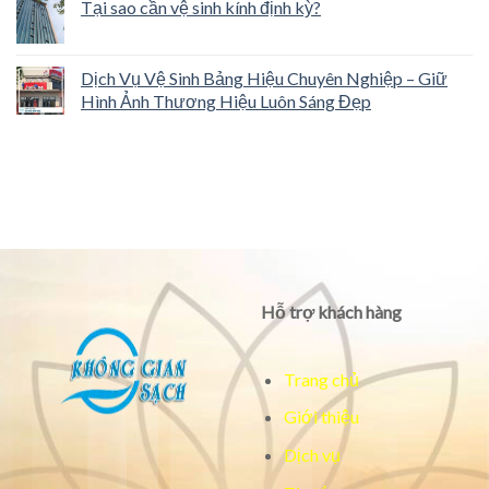
Tại sao cần vệ sinh kính định kỳ?
Dịch Vụ Vệ Sinh Bảng Hiệu Chuyên Nghiệp – Giữ
Hình Ảnh Thương Hiệu Luôn Sáng Đẹp
Hỗ trợ khách hàng
Trang chủ
Giới thiệu
Dịch vụ