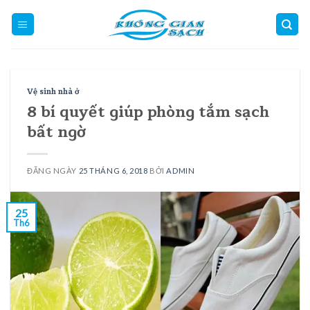
Skip
to
content
Vệ sinh nhà ở
8 bí quyết giúp phòng tắm sạch
bất ngờ
ĐĂNG NGÀY
25 THÁNG 6, 2018
BỞI
ADMIN
25
Th6