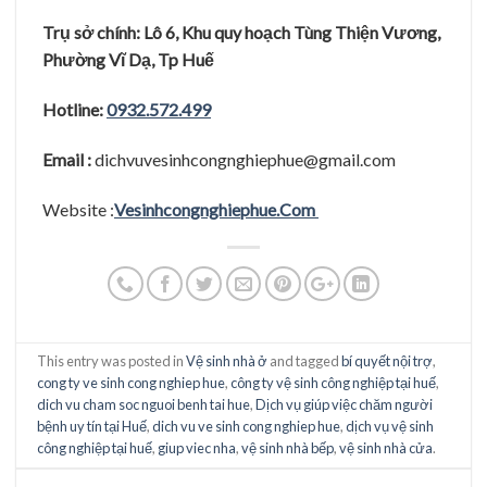
Trụ sở chính: Lô 6, Khu quy hoạch Tùng Thiện Vương,
Phường Vĩ Dạ, Tp Huế
Hotline:
0932.572.499
Email :
dichvuvesinhcongnghiephue@gmail.com
Website :
Vesinhcongnghiephue.Com
This entry was posted in
Vệ sinh nhà ở
and tagged
bí quyết nội trợ
,
cong ty ve sinh cong nghiep hue
,
công ty vệ sinh công nghiệp tại huế
,
dich vu cham soc nguoi benh tai hue
,
Dịch vụ giúp việc chăm người
bệnh uy tín tại Huế
,
dich vu ve sinh cong nghiep hue
,
dịch vụ vệ sinh
công nghiệp tại huế
,
giup viec nha
,
vệ sinh nhà bếp
,
vệ sinh nhà cửa
.