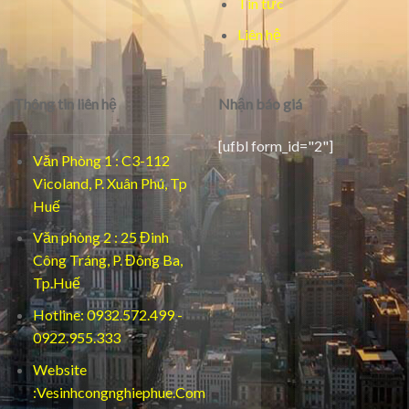
Tin tức
Liên hệ
Thông tin liên hệ
Nhận báo giá
[ufbl form_id="2"]
Văn Phòng 1 : C3-112
Vicoland, P. Xuân Phú, Tp
Huế
Văn phòng 2 : 25 Đinh
Công Tráng, P. Đông Ba,
Tp.Huế
Hotline: 0932.572.499 -
0922.955.333
Website
:Vesinhcongnghiephue.Com