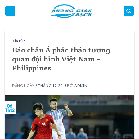
Skip
to
content
Tin tức
Báo châu Á phác thảo tương
quan đội hình Việt Nam –
Philippines
ĐĂNG NGÀY
6 THÁNG 12, 2018
BỞI
ADMIN
06
Th12