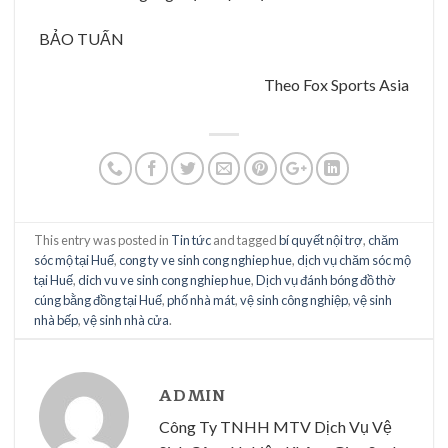
BẢO TUẤN
Theo Fox Sports Asia
This entry was posted in
Tin tức
and tagged
bí quyết nội trợ
,
chăm
sóc mộ tại Huế
,
cong ty ve sinh cong nghiep hue
,
dịch vụ chăm sóc mộ
tại Huế
,
dich vu ve sinh cong nghiep hue
,
Dịch vụ đánh bóng đồ thờ
cúng bằng đồng tại Huế
,
phố nhà mát
,
vệ sinh công nghiệp
,
vệ sinh
nhà bếp
,
vệ sinh nhà cửa
.
ADMIN
Công Ty TNHH MTV Dịch Vụ Vệ