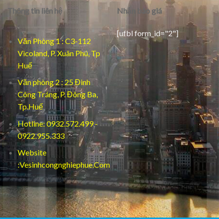
Thông tin liên hệ
Nhận báo giá
[ufbl form_id="2"]
Văn Phòng 1 : C3-112
Vicoland, P. Xuân Phú, Tp
Huế
Văn phòng 2 : 25 Đinh
Công Tráng, P. Đông Ba,
Tp.Huế
Hotline: 0932.572.499 -
0922.955.333
Website
:Vesinhcongnghiephue.Com