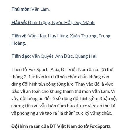
Thủ môn:
Văn Lâm.
Hậu vệ:
Đình Trọng, Ngọc Hải, Duy Mạnh.
Tiền vệ:
Văn Hậu, Huy Hùng, Xuân Trường, Trọng
Hoàng.
Tiền đạo:
Văn Quyết, Anh Đức, Quang Hải.
Theo tờ Fox Sports Asia, ĐT Việt Nam đã có lợi thế
thắng 2-1 ở trận lượt đi nên chắc chắn không cần
dùng đội hình tấn công tổng lực. Thay vào đó là việc
bảo vệ an toàn cho khung thành thủ môn Văn Lâm. Vì
vậy, đội bóng áo đỏ sẽ sử dụng đội hình gồm 3 hậu vệ,
nhưng tiền vệ vẫn luôn đảm bảo được việc có thể lui
về phòng ngự và tạo ra “lá chắn” cực kỳ vững chắc.
Đội hình ra sân của ĐT Việt Nam do tờ Fox Sports