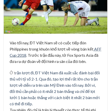
Vào tối nay, ĐT Việt Nam sẽ có cuộc tiếp đón
Philippines trong khuôn khổ lượt về vòng bán kết
AFF
Cup 2018
. Trước trận đấu này, tờ Fox Sports Asia đã
đưa ra dự đoán về đội hình ra sân của đôi bên.
Ở t
rận lượt đi, ĐT Việt Nam đã xuất sắc đánh bại đối
thủ với tỷ số 2-1. Qua đó, tạo lợi thế rất lớn cho trận
lượt về diễn ra trên sân Mỹ Đình vào tối nay. Bởi vì,
đối thủ cần phải có ít nhất 2 bàn thắng và chỉ để lọt
lưới 1 bàn hoặc thắng với cách biệt ít nhất 2 bàn mới
có thể đi tiếp.
Tuy nhiên, đó chỉ là trên lý thuyết còn thực tế thì ghi