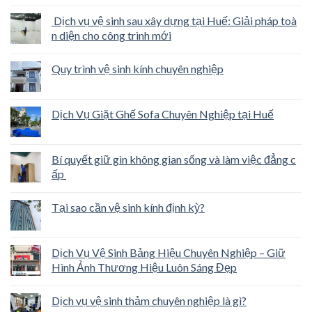
Dịch vụ vệ sinh sau xây dựng tại Huế: Giải pháp toà
n diện cho công trình mới
Quy trình vệ sinh kính chuyên nghiệp
Dịch Vụ Giặt Ghế Sofa Chuyên Nghiệp tại Huế
Bí quyết giữ gìn không gian sống và làm việc đẳng c
ấp
Tại sao cần vệ sinh kính định kỳ?
Dịch Vụ Vệ Sinh Bảng Hiệu Chuyên Nghiệp – Giữ
Hình Ảnh Thương Hiệu Luôn Sáng Đẹp
Dịch vụ vệ sinh thảm chuyên nghiệp là gì?