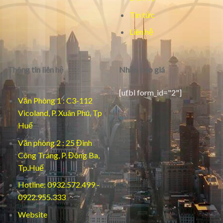
Tin tức
Liên hệ
Thông tin liên hệ
Nhận báo giá
[ufbl form_id="2"]
Văn Phòng 1 : C3-112
Vicoland, P. Xuân Phú, Tp
Huế
Văn phòng 2 : 25 Đinh
Công Tráng, P. Đông Ba,
Tp.Huế
Hotline: 0932.572.499 -
0922.955.333
Website