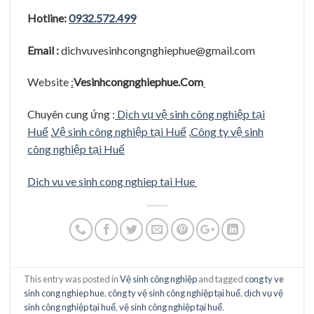
Hotline:
0932.572.499
Email :
dichvuvesinhcongnghiephue@gmail.com
Website
:
Vesinhcongnghiephue.Com
Chuyên cung ứng :
Dịch vụ vệ sinh công nghiệp tại
Huế
,
Vệ sinh công nghiệp tại Huế
,
Công ty vệ sinh
công nghiệp tại Huế
Dich vu ve sinh cong nghiep tai Hue
This entry was posted in
Vệ sinh công nghiệp
and tagged
cong ty ve
sinh cong nghiep hue
,
công ty vệ sinh công nghiệp tại huế
,
dịch vụ vệ
sinh công nghiệp tại huế
,
vệ sinh công nghiệp tại huế
.