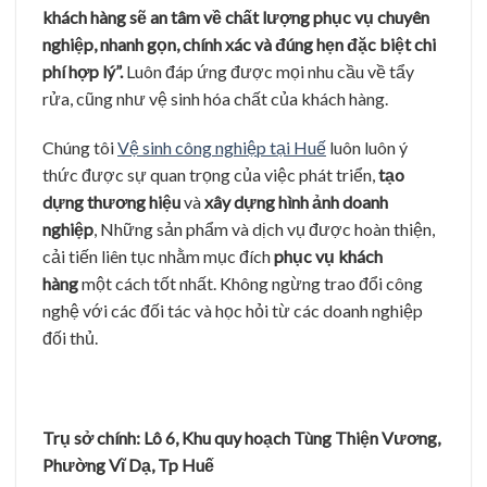
khách hàng sẽ an tâm về chất lượng phục vụ chuyên
nghiệp, nhanh gọn, chính xác và đúng hẹn đặc biệt chi
phí hợp lý”.
Luôn đáp ứng được mọi nhu cầu về tẩy
rửa, cũng như vệ sinh hóa chất của khách hàng.
Chúng tôi
Vệ sinh công nghiệp tại Huế
luôn luôn ý
thức được sự quan trọng của việc phát triển,
tạo
dựng thương hiệu
và
xây dựng hình ảnh doanh
nghiệp
, Những sản phẩm và dịch vụ được hoàn thiện,
cải tiến liên tục nhằm mục đích
phục vụ khách
hàng
một cách tốt nhất. Không ngừng trao đổi công
nghệ với các đối tác và học hỏi từ các doanh nghiệp
đối thủ.
Trụ
sở
ch
í
nh: L
ô
6, Khu quy hoạch Tùng Thi
ê
̣n Vươ
ng,
Phươ
̀ng Vĩ
Dạ, Tp Hu
ê