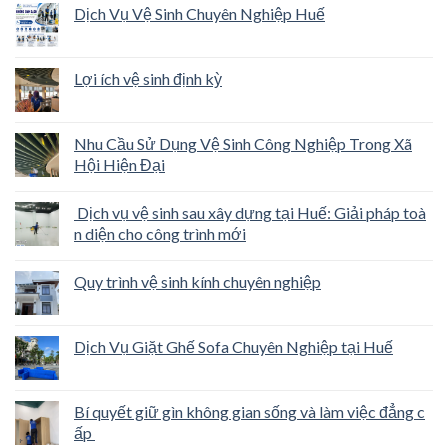
Dịch Vụ Vệ Sinh Chuyên Nghiệp Huế
Lợi ích vệ sinh định kỳ
Nhu Cầu Sử Dụng Vệ Sinh Công Nghiệp Trong Xã
Hội Hiện Đại
Dịch vụ vệ sinh sau xây dựng tại Huế: Giải pháp toà
n diện cho công trình mới
Quy trình vệ sinh kính chuyên nghiệp
Dịch Vụ Giặt Ghế Sofa Chuyên Nghiệp tại Huế
Bí quyết giữ gìn không gian sống và làm việc đẳng c
ấp