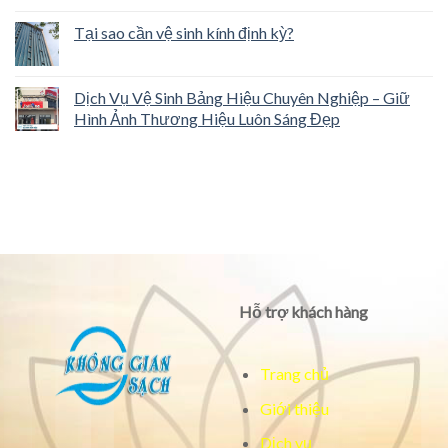
Tại sao cần vệ sinh kính định kỳ?
Dịch Vụ Vệ Sinh Bảng Hiệu Chuyên Nghiệp – Giữ
Hình Ảnh Thương Hiệu Luôn Sáng Đẹp
Hỗ trợ khách hàng
Trang chủ
Giới thiệu
Dịch vụ