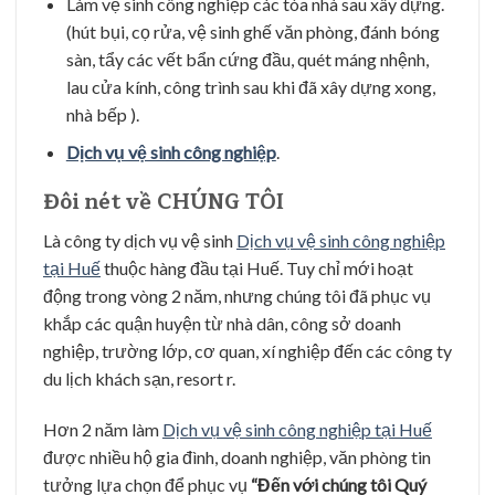
Làm vệ sinh công nghiệp các tòa nhà sau xây dựng.
(hút bụi, cọ rửa, vệ sinh ghế văn phòng, đánh bóng
sàn, tẩy các vết bẩn cứng đầu, quét máng nhệnh,
lau cửa kính, công trình sau khi đã xây dựng xong,
nhà bếp ).
Dịch vụ vệ sinh công nghiệp
.
Đôi nét về
CHÚNG TÔI
Là công ty dịch vụ vệ sinh
Dịch vụ vệ sinh công nghiệp
tại Huế
thuộc hàng đầu tại Huế. Tuy chỉ mới hoạt
động trong vòng 2 năm, nhưng chúng tôi đã phục vụ
khắp các quận huyện từ nhà dân, công sở doanh
nghiệp, trường lớp, cơ quan, xí nghiệp đến các công ty
du lịch khách sạn, resort r.
Hơn 2 năm làm
Dịch vụ vệ sinh công nghiệp tại Huế
được nhiều hộ gia đình, doanh nghiệp, văn phòng tin
tưởng lựa chọn để phục vụ
“Đến với chúng tôi Quý