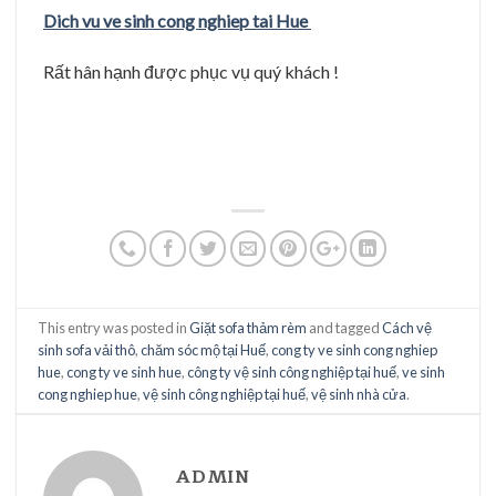
Dich vu ve sinh cong nghiep tai Hue
Rất hân hạnh được phục vụ quý khách !
This entry was posted in
Giặt sofa thảm rèm
and tagged
Cách vệ
sinh sofa vải thô
,
chăm sóc mộ tại Huế
,
cong ty ve sinh cong nghiep
hue
,
cong ty ve sinh hue
,
công ty vệ sinh công nghiệp tại huế
,
ve sinh
cong nghiep hue
,
vệ sinh công nghiệp tại huế
,
vệ sinh nhà cửa
.
ADMIN