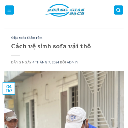
Skip
to
content
Giặt sofa thảm rèm
Cách vệ sinh sofa vải thô
ĐĂNG NGÀY
4 THÁNG 7, 2024
BỞI
ADMIN
04
Th7