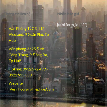
Thông tin liên hệ
Nhận báo giá
[ufbl form_id="2"]
Văn Phòng 1 : C3-112
Vicoland, P. Xuân Phú, Tp
Huế
Văn phòng 2 : 25 Đinh
Công Tráng, P. Đông Ba,
Tp.Huế
Hotline: 0932.572.499 -
0922.955.333
Website
:Vesinhcongnghiephue.Com