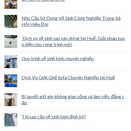
Nhu Cầu Sử Dụng Vệ Sinh Công Nghiệp Trong Xã
Hội Hiện Đại
Dịch vụ vệ sinh sau xây dựng tại Huế: Giải pháp toà
n diện cho công trình mới
Quy trình vệ sinh kính chuyên nghiệp
Dịch Vụ Giặt Ghế Sofa Chuyên Nghiệp tại Huế
Bí quyết giữ gìn không gian sống và làm việc đẳng c
ấp
Tại sao cần vệ sinh kính định kỳ?