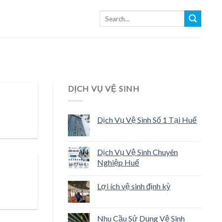
DỊCH VỤ VỆ SINH
Dịch Vụ Vệ Sinh Số 1 Tại Huế
Dịch Vụ Vệ Sinh Chuyên
Nghiệp Huế
Lợi ích vệ sinh định kỳ
Nhu Cầu Sử Dụng Vệ Sinh