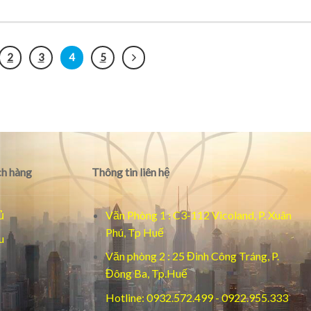
2
3
4
5
h hàng
Thông tin liên hệ
ủ
Văn Phòng 1 : C3-112 Vicoland, P. Xuân
Phú, Tp Huế
u
Văn phòng 2 : 25 Đinh Công Tráng, P.
Đông Ba, Tp.Huế
Hotline: 0932.572.499 - 0922.955.333