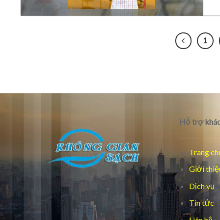
1
Hỗ trợ khác
Trang ch
Giới thiệ
Dịch vụ
Tin tức
Liên hệ