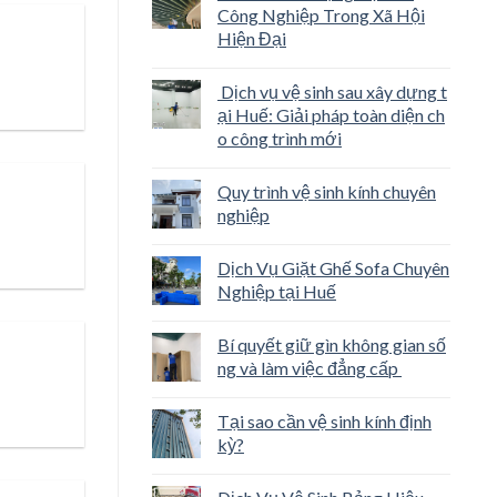
Công Nghiệp Trong Xã Hội
Hiện Đại
Dịch vụ vệ sinh sau xây dựng t
ại Huế: Giải pháp toàn diện ch
o công trình mới
Quy trình vệ sinh kính chuyên
nghiệp
Dịch Vụ Giặt Ghế Sofa Chuyên
Nghiệp tại Huế
Bí quyết giữ gìn không gian số
ng và làm việc đẳng cấp
Tại sao cần vệ sinh kính định
kỳ?