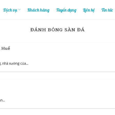
Dịch vụ
Khách hàng
Tuyển dụng
Liên hệ
Tin tức
ĐÁNH BÓNG SÀN ĐÁ
i Huế
nhà xưởng của...
n...