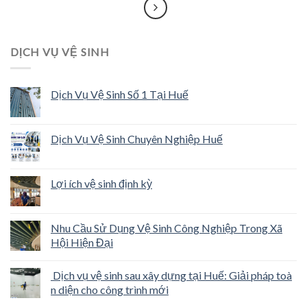
DỊCH VỤ VỆ SINH
Dịch Vụ Vệ Sinh Số 1 Tại Huế
Dịch Vụ Vệ Sinh Chuyên Nghiệp Huế
Lợi ích vệ sinh định kỳ
Nhu Cầu Sử Dụng Vệ Sinh Công Nghiệp Trong Xã
Hội Hiện Đại
Dịch vụ vệ sinh sau xây dựng tại Huế: Giải pháp toà
n diện cho công trình mới