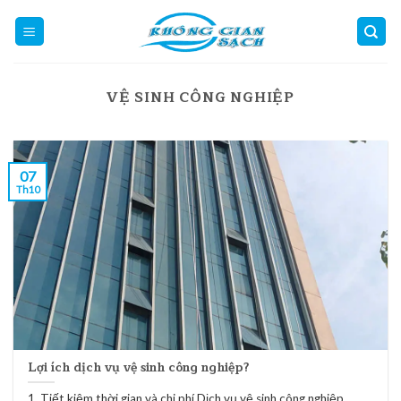
Skip
to
content
VỆ SINH CÔNG NGHIỆP
07
Th10
Lợi ích dịch vụ vệ sinh công nghiệp?
1. Tiết kiệm thời gian và chi phí Dịch vụ vệ sinh công nghiệp