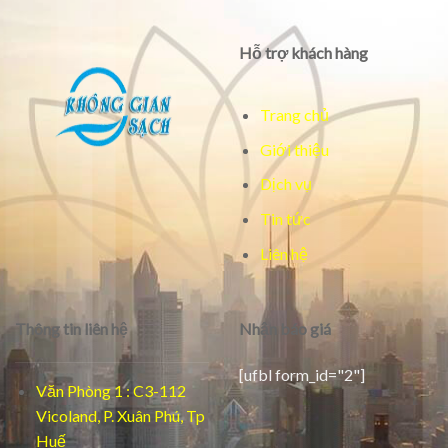
Hỗ trợ khách hàng
Trang chủ
Giới thiệu
Dịch vụ
Tin tức
Liên hệ
Thông tin liên hệ
Nhận báo giá
[ufbl form_id="2"]
Văn Phòng 1 : C3-112
Vicoland, P. Xuân Phú, Tp
Huế