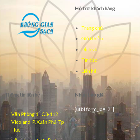
Hỗ trợ khách hàng
Trang chủ
Giới thiệu
Dịch vụ
Tin tức
Liên hệ
Thông tin liên hệ
Nhận báo giá
[ufbl form_id="2"]
Văn Phòng 1 : C3-112
Vicoland, P. Xuân Phú, Tp
Huế