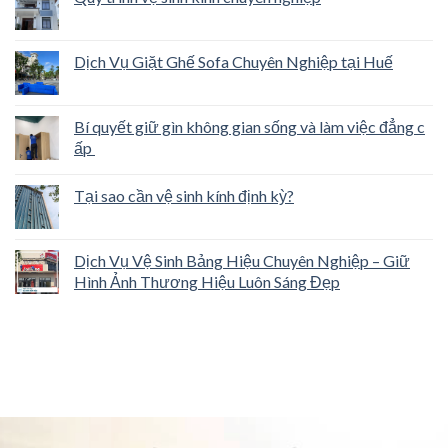
Dịch Vụ Giặt Ghế Sofa Chuyên Nghiệp tại Huế
Bí quyết giữ gìn không gian sống và làm việc đẳng c
ấp
Tại sao cần vệ sinh kính định kỳ?
Dịch Vụ Vệ Sinh Bảng Hiệu Chuyên Nghiệp – Giữ
Hình Ảnh Thương Hiệu Luôn Sáng Đẹp