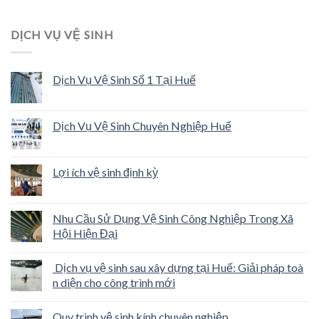
DỊCH VỤ VỆ SINH
Dịch Vụ Vệ Sinh Số 1 Tại Huế
Dịch Vụ Vệ Sinh Chuyên Nghiệp Huế
Lợi ích vệ sinh định kỳ
Nhu Cầu Sử Dụng Vệ Sinh Công Nghiệp Trong Xã
Hội Hiện Đại
Dịch vụ vệ sinh sau xây dựng tại Huế: Giải pháp toà
n diện cho công trình mới
Quy trình vệ sinh kính chuyên nghiệp