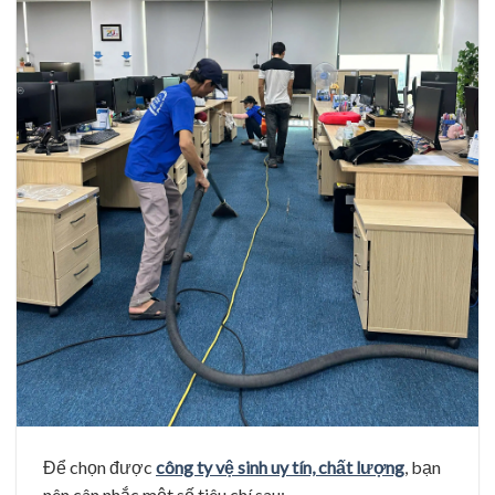
Để chọn được
công ty vệ sinh uy tín, chất lượng
, bạn
nên cân nhắc một số tiêu chí sau: