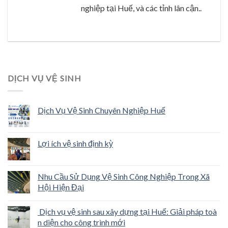
nghiệp tại Huế, và các tỉnh lân cận..
DỊCH VỤ VỆ SINH
Dịch Vụ Vệ Sinh Chuyên Nghiệp Huế
Lợi ích vệ sinh định kỳ
Nhu Cầu Sử Dụng Vệ Sinh Công Nghiệp Trong Xã
Hội Hiện Đại
Dịch vụ vệ sinh sau xây dựng tại Huế: Giải pháp toà
n diện cho công trình mới