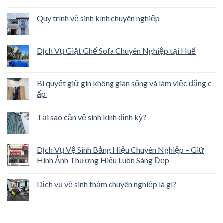
Quy trình vệ sinh kính chuyên nghiệp
Dịch Vụ Giặt Ghế Sofa Chuyên Nghiệp tại Huế
Bí quyết giữ gìn không gian sống và làm việc đẳng c
ấp
Tại sao cần vệ sinh kính định kỳ?
Dịch Vụ Vệ Sinh Bảng Hiệu Chuyên Nghiệp – Giữ
Hình Ảnh Thương Hiệu Luôn Sáng Đẹp
Dịch vụ vệ sinh thảm chuyên nghiệp là gì?