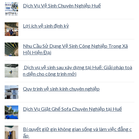
Dịch Vụ Vệ Sinh Chuyên Nghiệp Huế
Lợi ích vệ sinh định kỳ
Nhu Cầu Sử Dụng Vệ Sinh Công Nghiệp Trong Xã
Hội Hiện Đại
Dịch vụ vệ sinh sau xây dựng tại Huế: Giải pháp toà
n diện cho công trình mới
Quy trình vệ sinh kính chuyên nghiệp
Dịch Vụ Giặt Ghế Sofa Chuyên Nghiệp tại Huế
Bí quyết giữ gìn không gian sống và làm việc đẳng c
ấp