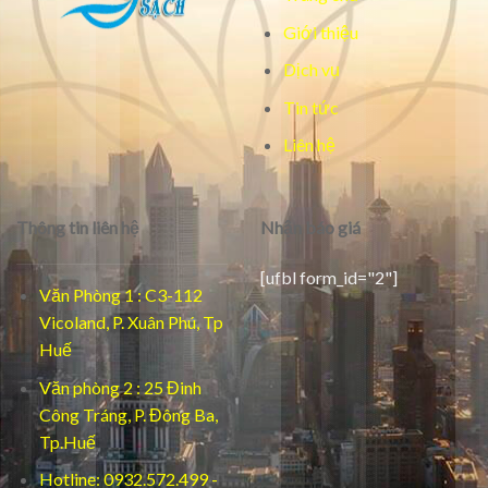
Giới thiệu
Dịch vụ
Tin tức
Liên hệ
Thông tin liên hệ
Nhận báo giá
[ufbl form_id="2"]
Văn Phòng 1 : C3-112
Vicoland, P. Xuân Phú, Tp
Huế
Văn phòng 2 : 25 Đinh
Công Tráng, P. Đông Ba,
Tp.Huế
Hotline: 0932.572.499 -