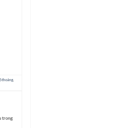
ô thoáng
,
u trong