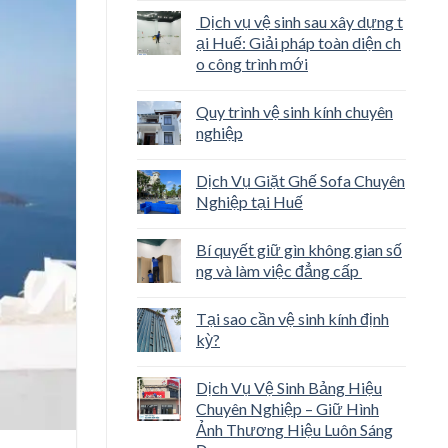
Dịch vụ vệ sinh sau xây dựng t
ại Huế: Giải pháp toàn diện ch
o công trình mới
Quy trình vệ sinh kính chuyên
nghiệp
Dịch Vụ Giặt Ghế Sofa Chuyên
Nghiệp tại Huế
Bí quyết giữ gìn không gian số
ng và làm việc đẳng cấp
Tại sao cần vệ sinh kính định
kỳ?
Dịch Vụ Vệ Sinh Bảng Hiệu
Chuyên Nghiệp – Giữ Hình
Ảnh Thương Hiệu Luôn Sáng