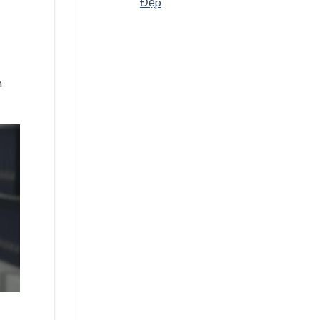
Đẹp
m