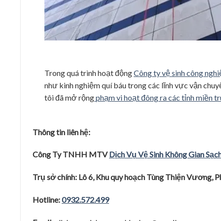
Trong quá trình hoạt động
Công ty vệ sinh công nghi
như kinh nghiệm quí báu trong các lĩnh vực vận chuy
tôi đã mở rộng
phạm vi hoạt đông ra các tỉnh miền t
Thông tin liên hệ
:
Công Ty TNHH MTV
D
ị
ch V
ụ
V
ệ
Sinh
Kh
ô
ng Gian S
ạ
c
Trụ
sở
ch
í
nh: L
ô
6, Khu quy hoạch Tùng Thi
ê
̣n Vươ
ng, 
Hotline:
0932.572.499