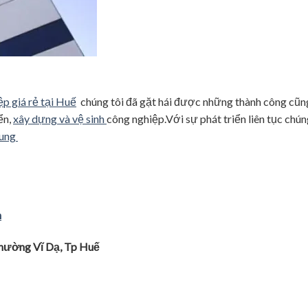
ệp giá rẻ tại Huế
chúng tôi đã gặt hái được những thành công cũn
ển,
xây dựng và vệ sinh
công nghiệp.Với sự phát triển liên tục chú
rung
h
Phươ
̀ng Vĩ
Dạ, Tp Hu
ê