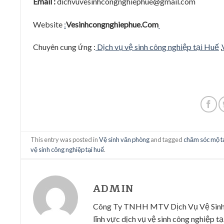
Email :
dichvuvesinhcongnghiephue@gmail.com
Website
:
Vesinhcongnghiephue.Com
Chuyên cung ứng :
Dịch vụ vệ sinh công nghiệp tại Huế
,
This entry was posted in
Vệ sinh văn phòng
and tagged
chăm sóc mộ t
vệ sinh công nghiệp tại huế
.
ADMIN
Công Ty TNHH MTV Dịch Vụ Vệ Sinh Cô
lĩnh vực dịch vụ vệ sinh công nghiệp tại