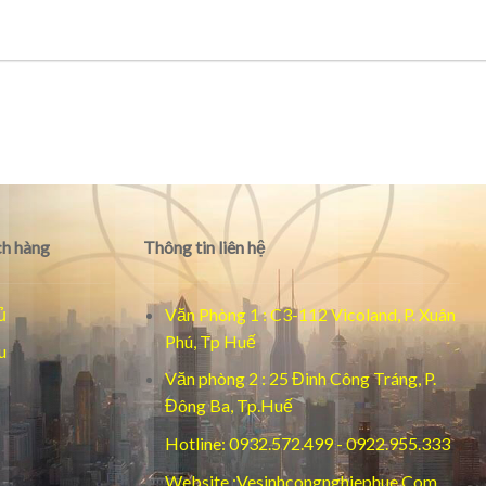
h hàng
Thông tin liên hệ
ủ
Văn Phòng 1 : C3-112 Vicoland, P. Xuân
Phú, Tp Huế
u
Văn phòng 2 : 25 Đinh Công Tráng, P.
Đông Ba, Tp.Huế
Hotline: 0932.572.499 - 0922.955.333
Website :Vesinhcongnghiephue.Com