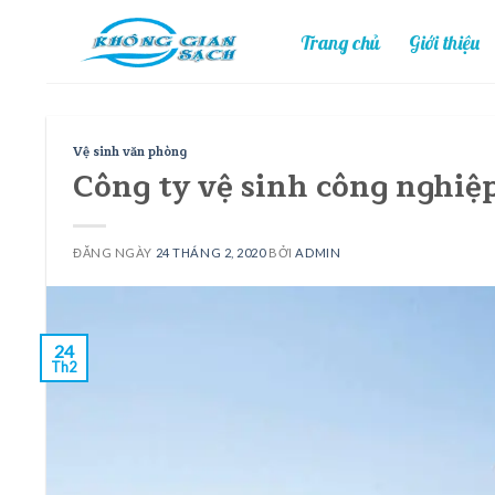
Skip
Trang chủ
Giới thiệu
to
content
Vệ sinh văn phòng
Công ty vệ sinh công nghiệp
ĐĂNG NGÀY
24 THÁNG 2, 2020
BỞI
ADMIN
24
Th2