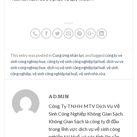
This entry was posted in
Cung ứng nhân lực
and tagged
cong ty ve
sinh cong nghiep hue
,
công ty vệ sinh công nghiệp tại huế
,
dich vu ve
sinh cong nghiep hue
,
dịch vụ vệ sinh công nghiệp tại huế
,
vệ sinh
công nghiệp
,
vệ sinh công nghiệp tại huế
,
vệ sinh nhà cửa
.
ADMIN
Công Ty TNHH MTV Dịch Vụ Vệ
Sinh Công Nghiệp Không Gian Sạch.
Không Gian Sạch là công ty đi đầu
trong lĩnh vực dịch vụ vệ sinh công
nghiệp tại Huế, và các tỉnh lân cận..