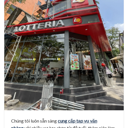
Chúng tôi luôn sẵn sàng
cung cấp tạp vụ văn
phòng
với nhiều sự lựa chọn từ độ tuổi, thâm niên làm