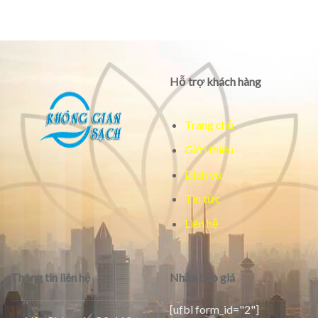
Hỗ trợ khách hàng
Trang chủ
Giới thiệu
Dịch vụ
Tin tức
Liên hệ
Thông tin liên hệ
Nhận báo giá
[ufbl form_id="2"]