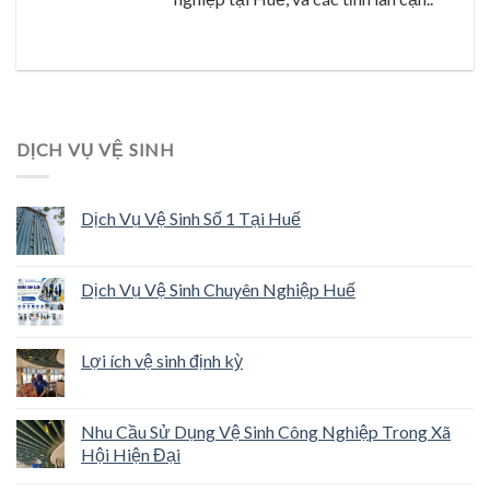
DỊCH VỤ VỆ SINH
Dịch Vụ Vệ Sinh Số 1 Tại Huế
Dịch Vụ Vệ Sinh Chuyên Nghiệp Huế
Lợi ích vệ sinh định kỳ
Nhu Cầu Sử Dụng Vệ Sinh Công Nghiệp Trong Xã
Hội Hiện Đại