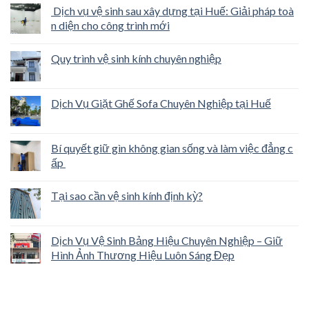
Dịch vụ vệ sinh sau xây dựng tại Huế: Giải pháp toà
n diện cho công trình mới
Quy trình vệ sinh kính chuyên nghiệp
Dịch Vụ Giặt Ghế Sofa Chuyên Nghiệp tại Huế
Bí quyết giữ gìn không gian sống và làm việc đẳng c
ấp
Tại sao cần vệ sinh kính định kỳ?
Dịch Vụ Vệ Sinh Bảng Hiệu Chuyên Nghiệp – Giữ
Hình Ảnh Thương Hiệu Luôn Sáng Đẹp