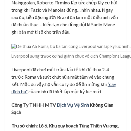
Nainggolan, Roberto Firmino lập tức chớp lấy cơ hội
trong khi Fazio và Manolas đứng… nhìn nhau. Ngay
sau đó, tiền đạo người Brazil đã làm một điều anh vốn
đã thuần thục – kiến tạo cho đồng đội là Sadio Mane
ghi bàn mở tỉ số cho trận đấu.
Liverpool đứng trước cơ hội giành chức vô địch Champions League
Liverpool đã chơi một trận đấu tệ khi để thua 2-4
trước Roma và suýt chút nữa mất tấm vé vào chung
kết. Mặc dù vậy, họ vẫn có lý do để ăn mừng khi
“cây
đinh ba”
của mình đã thiết lập một kỷ lục mới.
Công Ty TNHH MTV
Dị
ch Vụ
Vệ
Sinh
Không Gian
Sạ
c
h
Trụ
sở
chính: Lô 6, Khu quy hoạ
ch Tùng Thiệ
n Vươ
ng,