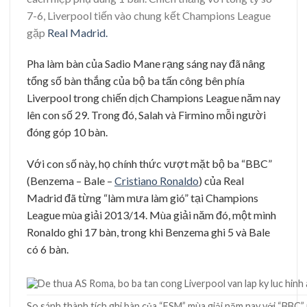
7-6, Liverpool tiến vào chung kết Champions League
gặp
Real Madrid.
Pha làm bàn của Sadio Mane rạng sáng nay đã nâng
tổng số bàn thắng của bộ ba tấn công bên phía
Liverpool trong chiến dịch Champions League năm nay
lên con số 29. Trong đó, Salah và Firmino mỗi người
đóng góp 10 bàn.
Với con số này, họ chính thức vượt mặt bộ ba “BBC”
(Benzema – Bale –
Cristiano Ronaldo
) của Real
Madrid đã từng “làm mưa làm gió” tại Champions
League mùa giải 2013/14. Mùa giải năm đó, một mình
Ronaldo ghi 17 bàn, trong khi Benzema ghi 5 và Bale
có 6 bàn.
So sánh thành tích ghi bàn của “FSM” mùa giải năm nay với “BBC