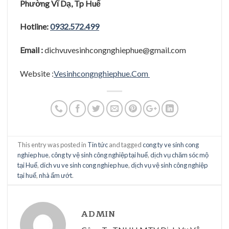
Phươ
̀ng Vĩ
Dạ
, Tp Huê
Hotline:
0932.572.499
Email :
dichvuvesinhcongnghiephue@gmail.com
Website :
Vesinhcongnghiephue.Com
This entry was posted in
Tin tức
and tagged
cong ty ve sinh cong
nghiep hue
,
công ty vệ sinh công nghiệp tại huế
,
dịch vụ chăm sóc mộ
tại Huế
,
dich vu ve sinh cong nghiep hue
,
dịch vụ vệ sinh công nghiệp
tại huế
,
nhà ẩm ướt
.
ADMIN