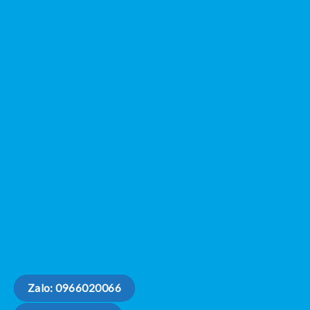
Zalo: 0966020066