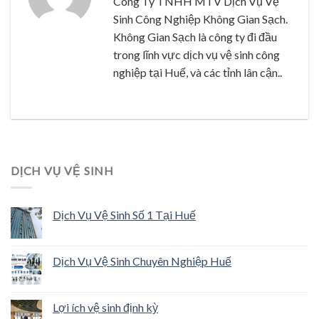
Công Ty TNHH MTV Dịch Vụ Vệ
Sinh Công Nghiệp Không Gian Sạch.
Không Gian Sạch là công ty đi đầu
trong lĩnh vực dịch vụ vệ sinh công
nghiệp tại Huế, và các tỉnh lân cận..
DỊCH VỤ VỆ SINH
Dịch Vụ Vệ Sinh Số 1 Tại Huế
Dịch Vụ Vệ Sinh Chuyên Nghiệp Huế
Lợi ích vệ sinh định kỳ