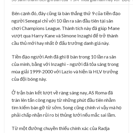
Bên cạnh đó, đây cũng là bàn thắng thứ 9 của tiền đạo
người Senegal chỉ với 10 lần ra sân đầu tiên tại sân
chơi Champions League. Thành tích này đã giúp Mane
vượt qua Harry Kane và Simone Inzaghi để trở thành
cầu thủ mới hay nhất ở đấu trường danh giá này.
Tiền đạo người Anh đã ghi 8 bàn trong 10 lần ra sân
của mình, bằng với Inzaghi – người đã tỏa sáng trong
mùa giải 1999-2000 với Lazio và hiện là HLV trưởng
của đội bóng này.
Ở trận bán kết lượt về rạng sáng nay, AS Roma đã
tràn lên tấn công ngay từ những phút đầu tiên nhằm
tìm kiếm bàn gỡ từ sớm. Song cũng chính vì vậy mà họ
phải chấp nhận rủi ro bị thủng lưới nếu mắc sai lầm.
Từ một đường chuyền thiếu chính xác của Radja