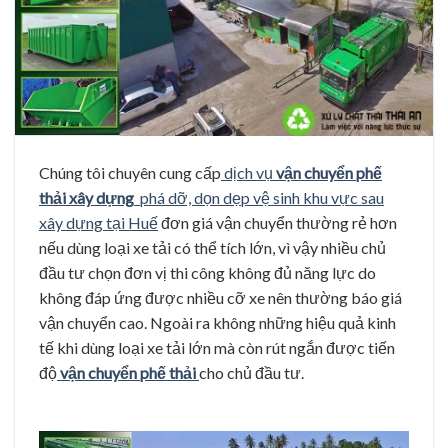
Chúng tôi chuyên cung cấp
dịch vụ
vận chuyển phế
thải xây dựng
phá dỡ, dọn dẹp vệ sinh khu vực sau
xây dựng tại Huế
đơn giá vận chuyển thường rẻ hơn
nếu dùng loại xe tải có thể tích lớn, vì vậy nhiều chủ
đầu tư chọn đơn vị thi công không đủ năng lực do
không đáp ứng được nhiều cỡ xe nên thường báo giá
vận chuyển cao. Ngoài ra không những hiệu quả kinh
tế khi dùng loại xe tải lớn mà còn rút ngắn được tiến
độ
vận chuyển phế thải
cho chủ đầu tư.