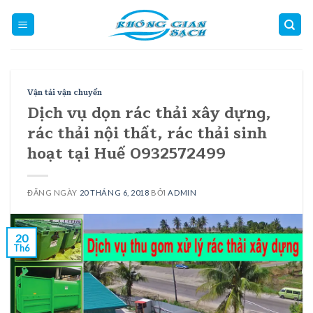
Skip
to
content
Vận tải vận chuyển
Dịch vụ dọn rác thải xây dựng,
rác thải nội thất, rác thải sinh
hoạt tại Huế 0932572499
ĐĂNG NGÀY
20 THÁNG 6, 2018
BỞI
ADMIN
20
Th6