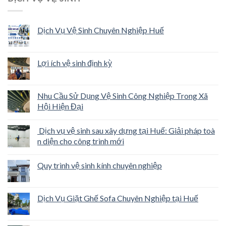
Dịch Vụ Vệ Sinh Chuyên Nghiệp Huế
Lợi ích vệ sinh định kỳ
Nhu Cầu Sử Dụng Vệ Sinh Công Nghiệp Trong Xã
Hội Hiện Đại
Dịch vụ vệ sinh sau xây dựng tại Huế: Giải pháp toà
n diện cho công trình mới
Quy trình vệ sinh kính chuyên nghiệp
Dịch Vụ Giặt Ghế Sofa Chuyên Nghiệp tại Huế