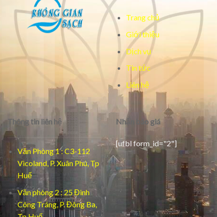
Trang chủ
Giới thiệu
Dịch vụ
Tin tức
Liên hệ
Thông tin liên hệ
Nhận báo giá
[ufbl form_id="2"]
Văn Phòng 1 : C3-112
Vicoland, P. Xuân Phú, Tp
Huế
Văn phòng 2 : 25 Đinh
Công Tráng, P. Đông Ba,
Tp.Huế