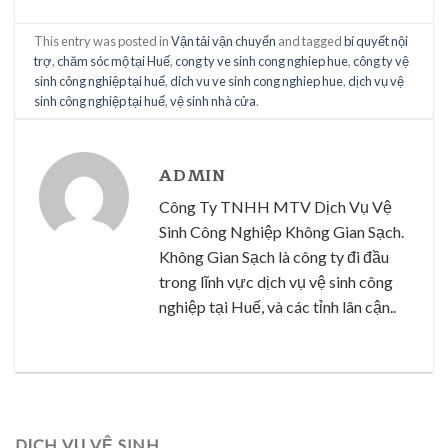
This entry was posted in
Vận tải vận chuyển
and tagged
bí quyết nội
trợ
,
chăm sóc mộ tại Huế
,
cong ty ve sinh cong nghiep hue
,
công ty vệ
sinh công nghiệp tại huế
,
dich vu ve sinh cong nghiep hue
,
dịch vụ vệ
sinh công nghiệp tại huế
,
vệ sinh nhà cửa
.
ADMIN
Công Ty TNHH MTV Dịch Vụ Vệ
Sinh Công Nghiệp Không Gian Sạch.
Không Gian Sạch là công ty đi đầu
trong lĩnh vực dịch vụ vệ sinh công
nghiệp tại Huế, và các tỉnh lân cận..
DỊCH VỤ VỆ SINH