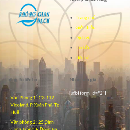
Trang chủ
Giới thiệu
Dịch vụ
Tin tức
Liên hệ
Thông tin liên hệ
Nhận báo giá
[ufbl form_id="2"]
Văn Phòng 1 : C3-112
Vicoland, P. Xuân Phú, Tp
Huế
Văn phòng 2 : 25 Đinh
Công Tráng, P. Đông Ba,