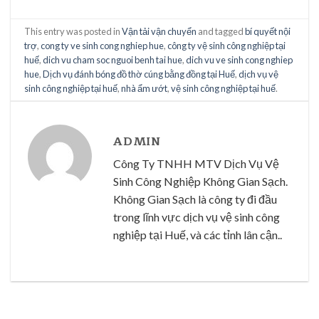
This entry was posted in
Vận tải vận chuyển
and tagged
bí quyết nội
trợ
,
cong ty ve sinh cong nghiep hue
,
công ty vệ sinh công nghiệp tại
huế
,
dich vu cham soc nguoi benh tai hue
,
dich vu ve sinh cong nghiep
hue
,
Dịch vụ đánh bóng đồ thờ cúng bằng đồng tại Huế
,
dịch vụ vệ
sinh công nghiệp tại huế
,
nhà ẩm ướt
,
vệ sinh công nghiệp tại huế
.
ADMIN
Công Ty TNHH MTV Dịch Vụ Vệ
Sinh Công Nghiệp Không Gian Sạch.
Không Gian Sạch là công ty đi đầu
trong lĩnh vực dịch vụ vệ sinh công
nghiệp tại Huế, và các tỉnh lân cận..