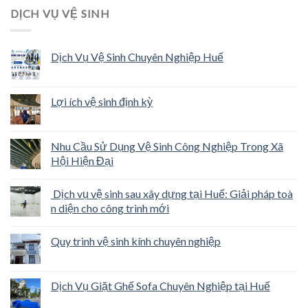
DỊCH VỤ VỆ SINH
Dịch Vụ Vệ Sinh Chuyên Nghiệp Huế
Lợi ích vệ sinh định kỳ
Nhu Cầu Sử Dụng Vệ Sinh Công Nghiệp Trong Xã
Hội Hiện Đại
Dịch vụ vệ sinh sau xây dựng tại Huế: Giải pháp toà
n diện cho công trình mới
Quy trình vệ sinh kính chuyên nghiệp
Dịch Vụ Giặt Ghế Sofa Chuyên Nghiệp tại Huế