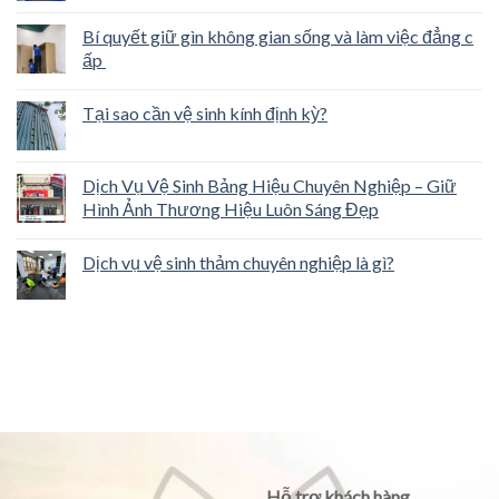
Bí quyết giữ gìn không gian sống và làm việc đẳng c
ấp
Tại sao cần vệ sinh kính định kỳ?
Dịch Vụ Vệ Sinh Bảng Hiệu Chuyên Nghiệp – Giữ
Hình Ảnh Thương Hiệu Luôn Sáng Đẹp
Dịch vụ vệ sinh thảm chuyên nghiệp là gì?
Hỗ trợ khách hàng