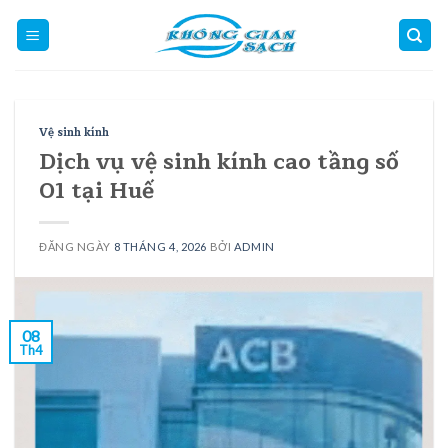
Skip
to
content
Vệ sinh kính
Dịch vụ vệ sinh kính cao tầng số
01 tại Huế
ĐĂNG NGÀY
8 THÁNG 4, 2026
BỞI
ADMIN
08
Th4