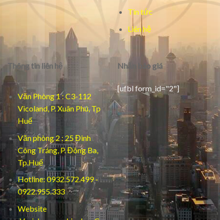
Tin tức
Liên hệ
Thông tin liên hệ
Nhận báo giá
[ufbl form_id="2"]
Văn Phòng 1 : C3-112
Vicoland, P. Xuân Phú, Tp
Huế
Văn phòng 2 : 25 Đinh
Công Tráng, P. Đông Ba,
Tp.Huế
Hotline: 0932.572.499 -
0922.955.333
Website