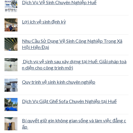
Dịch Vụ Vệ Sinh Chuyên Nghiệp Huế
Lợi ích vệ sinh định kỳ
Nhu Cầu Sử Dụng Vệ Sinh Công Nghiệp Trong Xã
Hội Hiện Đại
Dịch vụ vệ sinh sau xây dựng tại Huế: Giải pháp toà
n diện cho công trình mới
Quy trình vệ sinh kính chuyên nghiệp
Dịch Vụ Giặt Ghế Sofa Chuyên Nghiệp tại Huế
Bí quyết giữ gìn không gian sống và làm việc đẳng c
ấp