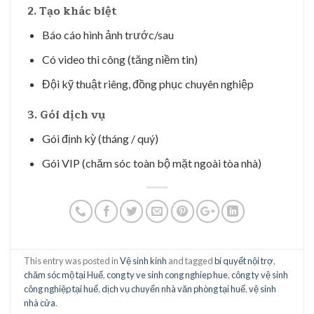
2. Tạo khác biệt
Báo cáo hình ảnh trước/sau
Có video thi công (tăng niềm tin)
Đội kỹ thuật riêng, đồng phục chuyên nghiệp
3. Gói dịch vụ
Gói định kỳ (tháng / quý)
Gói VIP (chăm sóc toàn bộ mặt ngoài tòa nhà)
This entry was posted in
Vệ sinh kính
and tagged
bí quyết nội trợ
,
chăm sóc mộ tại Huế
,
cong ty ve sinh cong nghiep hue
,
công ty vệ sinh
công nghiệp tại huế
,
dịch vụ chuyển nhà văn phòng tại huế
,
vệ sinh
nhà cửa
.