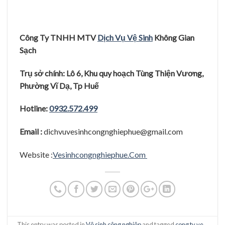
Công Ty TNHH MTV
Dịch Vụ Vệ Sinh
Không Gian
Sạ
c
h
Trụ
sở
chính: Lô 6, Khu quy hoạ
ch Tùng Thiệ
n Vươ
ng,
Phươ
̀ng Vĩ
Dạ
, Tp Huê
Hotline:
0932.572.499
Email :
dichvuvesinhcongnghiephue@gmail.com
Website :
Vesinhcongnghiephue.Com
This entry was posted in
Vệ sinh công nghiệp
and tagged
cong ty ve