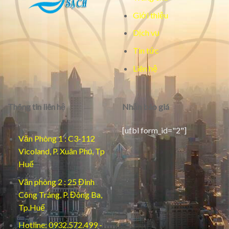
Giới thiệu
Dịch vụ
Tin tức
Liên hệ
Thông tin liên hệ
Nhận báo giá
[ufbl form_id="2"]
Văn Phòng 1 : C3-112
Vicoland, P. Xuân Phú, Tp
Huế
Văn phòng 2 : 25 Đinh
Công Tráng, P. Đông Ba,
Tp.Huế
Hotline: 0932.572.499 -