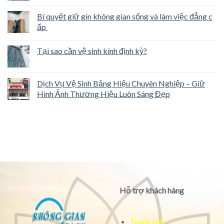
Bí quyết giữ gìn không gian sống và làm việc đẳng c
ấp
Tại sao cần vệ sinh kính định kỳ?
Dịch Vụ Vệ Sinh Bảng Hiệu Chuyên Nghiệp – Giữ
Hình Ảnh Thương Hiệu Luôn Sáng Đẹp
Hỗ trợ khách hàng
Trang chủ