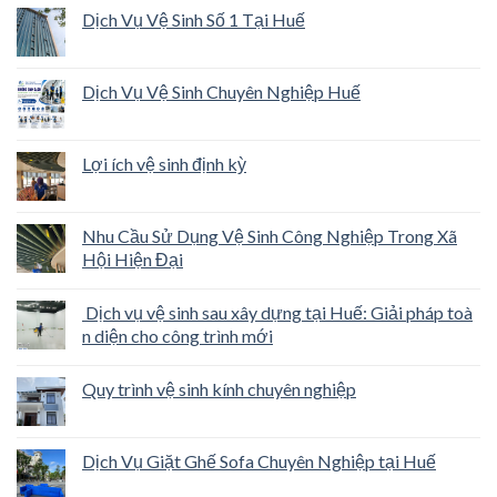
Dịch Vụ Vệ Sinh Số 1 Tại Huế
Dịch Vụ Vệ Sinh Chuyên Nghiệp Huế
Lợi ích vệ sinh định kỳ
Nhu Cầu Sử Dụng Vệ Sinh Công Nghiệp Trong Xã
Hội Hiện Đại
Dịch vụ vệ sinh sau xây dựng tại Huế: Giải pháp toà
n diện cho công trình mới
Quy trình vệ sinh kính chuyên nghiệp
Dịch Vụ Giặt Ghế Sofa Chuyên Nghiệp tại Huế