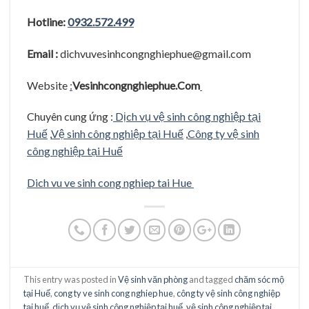
Hotline:
0932.572.499
Email :
dichvuvesinhcongnghiephue@gmail.com
Website
:
Vesinhcongnghiephue.Com
Chuyên cung ứng :
Dịch vụ vệ sinh công nghiệp tại
Huế
,
Vệ sinh công nghiệp tại Huế
,
Công ty vệ sinh
công nghiệp tại Huế
Dich vu ve sinh cong nghiep tai Hue
This entry was posted in
Vệ sinh văn phòng
and tagged
chăm sóc mộ
tại Huế
,
cong ty ve sinh cong nghiep hue
,
công ty vệ sinh công nghiệp
tại huế
,
dịch vụ vệ sinh công nghiệp tại huế
,
vệ sinh công nghiệp tại