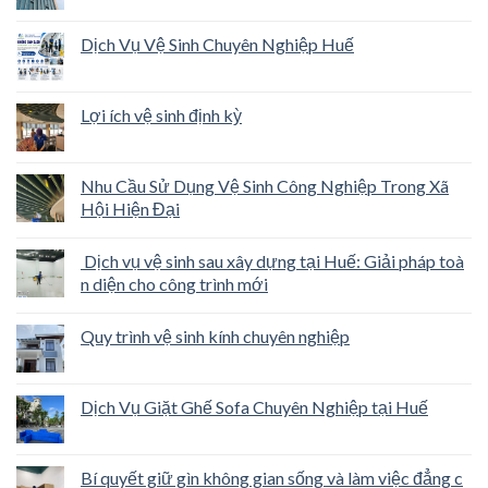
Dịch Vụ Vệ Sinh Chuyên Nghiệp Huế
Lợi ích vệ sinh định kỳ
Nhu Cầu Sử Dụng Vệ Sinh Công Nghiệp Trong Xã
Hội Hiện Đại
Dịch vụ vệ sinh sau xây dựng tại Huế: Giải pháp toà
n diện cho công trình mới
Quy trình vệ sinh kính chuyên nghiệp
Dịch Vụ Giặt Ghế Sofa Chuyên Nghiệp tại Huế
Bí quyết giữ gìn không gian sống và làm việc đẳng c