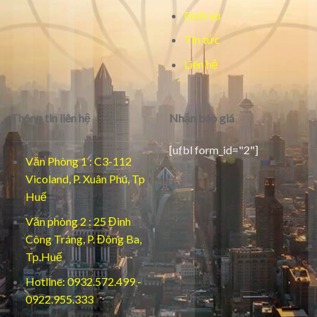
Dịch vụ
Tin tức
Liên hệ
Thông tin liên hệ
Nhận báo giá
[ufbl form_id="2"]
Văn Phòng 1 : C3-112
Vicoland, P. Xuân Phú, Tp
Huế
Văn phòng 2 : 25 Đinh
Công Tráng, P. Đông Ba,
Tp.Huế
Hotline: 0932.572.499 -
0922.955.333