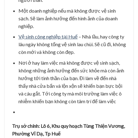
Một doanh nghiệp nếu mà không được vệ sinh
sạch. Sẽ làm ảnh hưởng đến hình ảnh của doanh
nghiệp.
Vệ sinh công nghiệp tại Huế
– Nhà lầu, hay công ty
lâu ngày không tổng vệ sinh lau chùi. Sẽ cũ đi, không
còn mới và không còn đẹp.
Nơi ở hay làm việc mà không được vệ sinh sạch,
không những ảnh hưởng đến sức khỏe mà còn ảnh
hưởng tới tinh thần của bạn. Đi làm về đến nhà
thấy nhà cửa bẩn và lộn xộn sẽ khiến bạn bực bội
và cáu gắt. Tới công ty mà môi trường làm việc ô
nhiễm khiến bạn không còn tâm trí để làm việc
Trụ
sở
ch
í
nh: L
ô
6, Khu quy hoạch Tùng Thi
ê
̣n Vươ
ng,
Phươ
̀ng Vĩ
Dạ, Tp Hu
ê