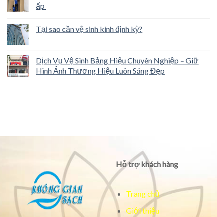
ấp
Tại sao cần vệ sinh kính định kỳ?
Dịch Vụ Vệ Sinh Bảng Hiệu Chuyên Nghiệp – Giữ
Hình Ảnh Thương Hiệu Luôn Sáng Đẹp
Hỗ trợ khách hàng
Trang chủ
Giới thiệu