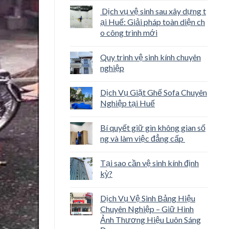
Dịch vụ vệ sinh sau xây dựng t
ại Huế: Giải pháp toàn diện ch
o công trình mới
Quy trình vệ sinh kính chuyên
nghiệp
Dịch Vụ Giặt Ghế Sofa Chuyên
Nghiệp tại Huế
Bí quyết giữ gìn không gian số
ng và làm việc đẳng cấp
Tại sao cần vệ sinh kính định
kỳ?
Dịch Vụ Vệ Sinh Bảng Hiệu
Chuyên Nghiệp – Giữ Hình
Ảnh Thương Hiệu Luôn Sáng