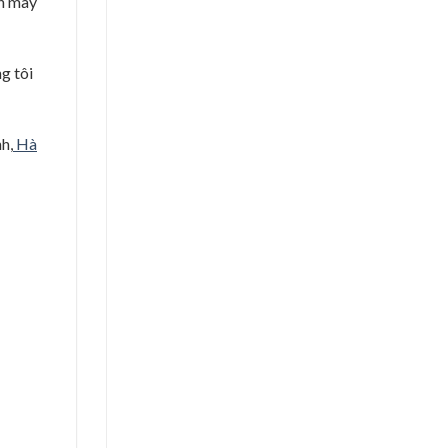
ên may
g tôi
h,
Hà