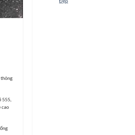
Đẹp
 thông
ộ 555,
ộ cao
uống