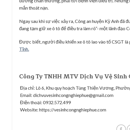
đường chấn thương, phải tới bệnh viện điều trị. Những n
mắn thoát nạn.
Ngay sau khi sự việc xảy ra, Công an huyện Kỳ Anh đã đưa 
đang tạm giữ xe ô tô để điều tra làm rõ”- một lãnh đạo 
Được biết, người điều khiển xe ô tô lao vào tổ CSGT là
Tĩnh.
Công Ty TNHH MTV Dịch Vụ Vệ Sinh 
Địa chỉ: Lô 6, Khu quy hoạch Tùng Thiện Vương, Phường
Email: dichvuvesinhcongnghiephue@gmail.com
Điện thoại: 0932.572.499
Website: https://vesinhcongnghiephue.com