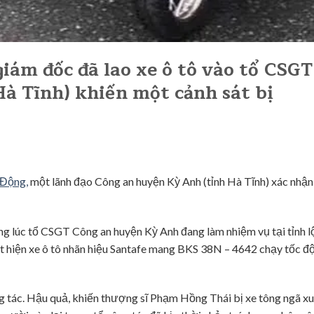
iám đốc đã lao xe ô tô vào tổ CSGT
à Tĩnh) khiến một cảnh sát bị
Động,
một lãnh đạo Công an huyện Kỳ Anh (tỉnh Hà Tĩnh) xác nhận
ong lúc tổ CSGT Công an huyện Kỳ Anh đang làm nhiệm vụ tại tỉnh l
phát hiện xe ô tô nhãn hiệu Santafe mang BKS 38N – 4642 chạy tốc đ
ông tác. Hậu quả, khiến thượng sĩ Phạm Hồng Thái bị xe tông ngã x