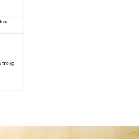
ch vụ
u trong