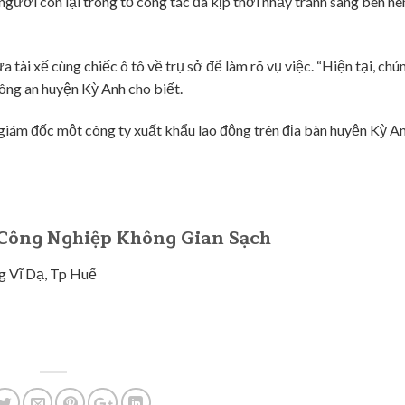
gười còn lại trong tổ công tác đã kịp thời nhảy tránh sang bên n
tài xế cùng chiếc ô tô về trụ sở để làm rõ vụ việc. “Hiện tại, chún
Công an huyện Kỳ Anh cho biết.
 giám đốc một công ty xuất khẩu lao động trên địa bàn huyện Kỳ An
Công Nghiệp Không Gian Sạch
 Vĩ Dạ, Tp Huế