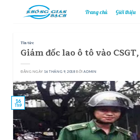
Skip
Trang chủ
Giới thiệu
to
content
Tin tức
Giám đốc lao ô tô vào CSGT
ĐĂNG NGÀY
16 THÁNG 9, 2018
BỞI
ADMIN
16
Th9