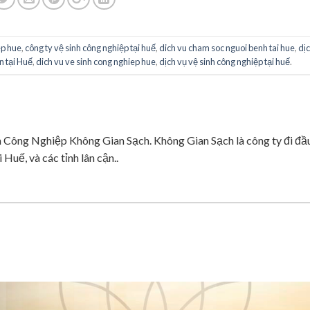
ep hue
,
công ty vệ sinh công nghiệp tại huế
,
dich vu cham soc nguoi benh tai hue
,
dị
n tại Huế
,
dich vu ve sinh cong nghiep hue
,
dịch vụ vệ sinh công nghiệp tại huế
.
ng Nghiệp Không Gian Sạch. Không Gian Sạch là công ty đi đầ
 Huế, và các tỉnh lân cận..