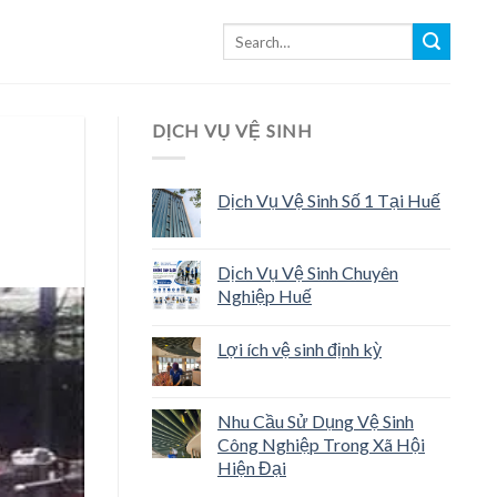
DỊCH VỤ VỆ SINH
Dịch Vụ Vệ Sinh Số 1 Tại Huế
Dịch Vụ Vệ Sinh Chuyên
Nghiệp Huế
Lợi ích vệ sinh định kỳ
Nhu Cầu Sử Dụng Vệ Sinh
Công Nghiệp Trong Xã Hội
Hiện Đại