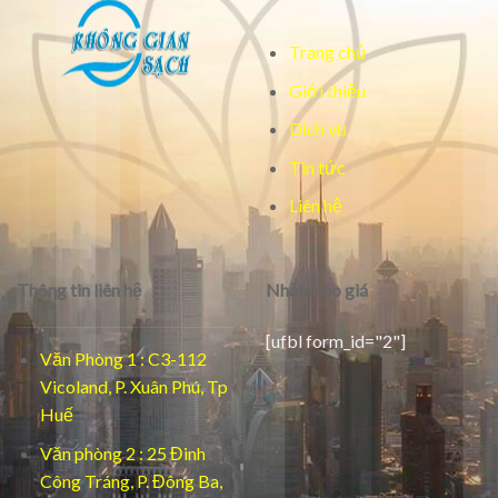
Trang chủ
Giới thiệu
Dịch vụ
Tin tức
Liên hệ
Thông tin liên hệ
Nhận báo giá
[ufbl form_id="2"]
Văn Phòng 1 : C3-112
Vicoland, P. Xuân Phú, Tp
Huế
Văn phòng 2 : 25 Đinh
Công Tráng, P. Đông Ba,