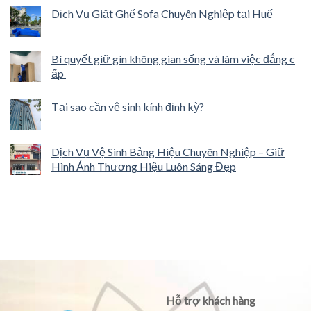
Dịch Vụ Giặt Ghế Sofa Chuyên Nghiệp tại Huế
Bí quyết giữ gìn không gian sống và làm việc đẳng c
ấp
Tại sao cần vệ sinh kính định kỳ?
Dịch Vụ Vệ Sinh Bảng Hiệu Chuyên Nghiệp – Giữ
Hình Ảnh Thương Hiệu Luôn Sáng Đẹp
Hỗ trợ khách hàng