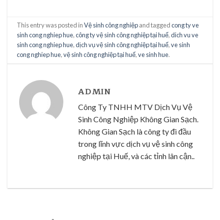
This entry was posted in
Vệ sinh công nghiệp
and tagged
cong ty ve
sinh cong nghiep hue
,
công ty vệ sinh công nghiệp tại huế
,
dich vu ve
sinh cong nghiep hue
,
dịch vụ vệ sinh công nghiệp tại huế
,
ve sinh
cong nghiep hue
,
vệ sinh công nghiệp tại huế
,
ve sinh hue
.
ADMIN
Công Ty TNHH MTV Dịch Vụ Vệ
Sinh Công Nghiệp Không Gian Sạch.
Không Gian Sạch là công ty đi đầu
trong lĩnh vực dịch vụ vệ sinh công
nghiệp tại Huế, và các tỉnh lân cận..