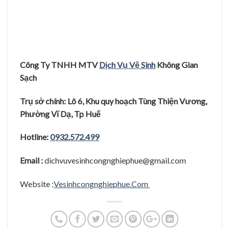
Công Ty TNHH MTV
Dịch Vụ Vệ Sinh
Không Gian
Sạ
c
h
Trụ
sở
chính: Lô 6, Khu quy hoạ
ch Tùng Thiệ
n Vươ
ng,
Phươ
̀ng Vĩ
Dạ
, Tp Huê
Hotline:
0932.572.499
Email :
dichvuvesinhcongnghiephue@gmail.com
Website :
Vesinhcongnghiephue.Com