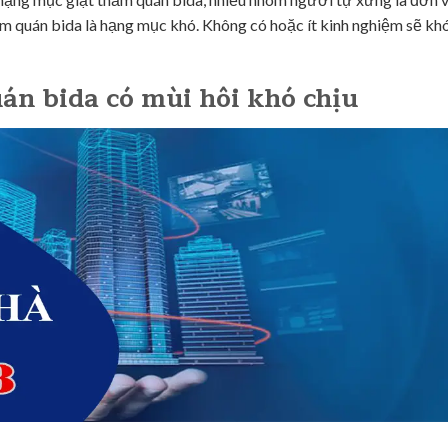
ảm quán bida là hạng mục khó. Không có hoặc ít kinh nghiệm sẽ khó
n bida có mùi hôi khó chịu