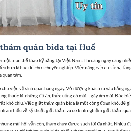
 thảm quán bida tại Huế
 là một môn thể thao kỹ năng tại Việt Nam. Thì càng ngày càng nhi
nhiều hơn là học để chơi chuyên nghiệp. Việc nâng cấp cơ sở hạ tầng
a quan tâm.
 cho việc vệ sinh quán hàng ngày. Với lượng khách ra vào hằng ng
ụng thuốc lá, những đồ ăn, thức uống có mùi… gây ám mùi. Đặc biệ
 rất khó chịu. Việc giặt thảm quán bida là một công đoạn khó, để gi
nh am hiểu về kỹ thuật giặt thảm và có kinh nghiệm giặt thảm quá
 nhưng mùi hôi vẫn còn, thảm chưa được sạch tối đa nhất. Nhiều đ
hạng mục giặt thảm quán bida, nhiều nhóm người tự xưng là đơn v