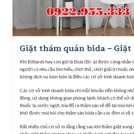
Giặt thảm quán bida – Giặt
Khi Billiards hay còn gọi là Bida (Bi- a) được công nhận
người có nhu cầu tìm hiểu, chơi thử, chơi giải trí hoặc 
lượng dịch vụ luôn luôn là điều các cơ sở kinh doanh bid
Các cơ sở kinh doanh bida chi một khoản tiền không nhỏ
đông, sử dụng không gian phòng lạnh, khách có thể sử d
thuốc lá, nước ngọt, bia đổ ra thảm sàn sẽ để lại mùi hôi
khử được mùi hôi cho thảm sàn bida cần các đơn vị vệ si
Rất nhiều chủ cơ sở lo lắng rằng sau khi thảm giặt xong
nhận giặt thảm nhưng chưa có nhiều kinh nghiệm trong 