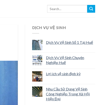
DỊCH VỤ VỆ SINH
Dịch Vụ Vệ Sinh Số 1 Tại Huế
Dịch Vụ Vệ Sinh Chuyên
Nghiệp Huế
Lợi ích vệ sinh định kỳ
Nhu Cầu Sử Dụng Vệ Sinh
Công Nghiệp Trong Xã Hội
Hiện Đại