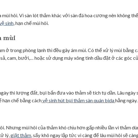
 mùi hôi. Vì sàn lót thảm khác với sàn đá hoa cương nên không thể 
vệ sinh
, hạn chế mùi hôi.
m mùi
thảm ở trong phòng lạnh thì đều gây ám mùi. Có thể xử lý mùi bằng c
, sả, cam, bưởi,… hoặc sử dụng máy xông tinh dầu đặt ở các góc c
gày thì lượng đất, bụi bẩn đưa vào thảm sẽ tích tụ dần. Lâu ngày 
hể hạn chế bằng cách
vệ sinh hút bụi thảm sàn quán bida
hằng ngày.
i. Nhưng mùi hôi của thảm khó chịu hơn gấp nhiều lần vì thảm dù
ử lý,
giặt thảm
, sấy khô ngay lập tức vì càng để lâu mùi hôi sẽ càn