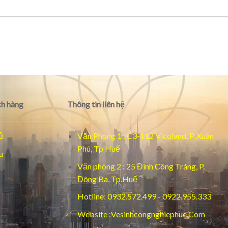
h hàng
Thông tin liên hệ
ủ
Văn Phòng 1 : C3-112 Vicoland, P. Xuân
Phú, Tp Huế
u
Văn phòng 2 : 25 Đinh Công Tráng, P.
Đông Ba, Tp.Huế
Hotline: 0932.572.499 - 0922.955.333
Website :Vesinhcongnghiephue.Com