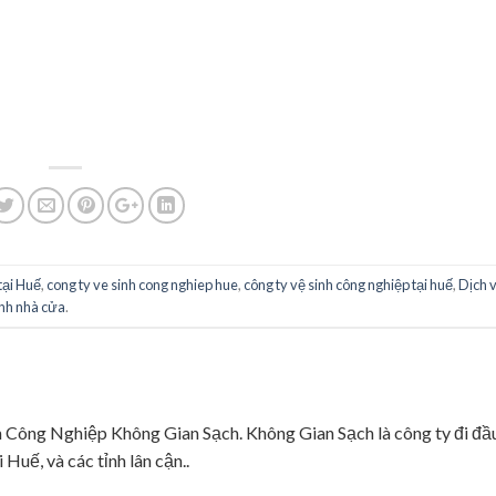
tại Huế
,
cong ty ve sinh cong nghiep hue
,
công ty vệ sinh công nghiệp tại huế
,
Dịch 
inh nhà cửa
.
ng Nghiệp Không Gian Sạch. Không Gian Sạch là công ty đi đầ
 Huế, và các tỉnh lân cận..