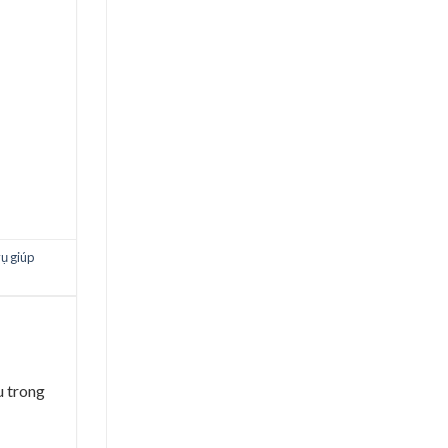
vụ giúp
u trong