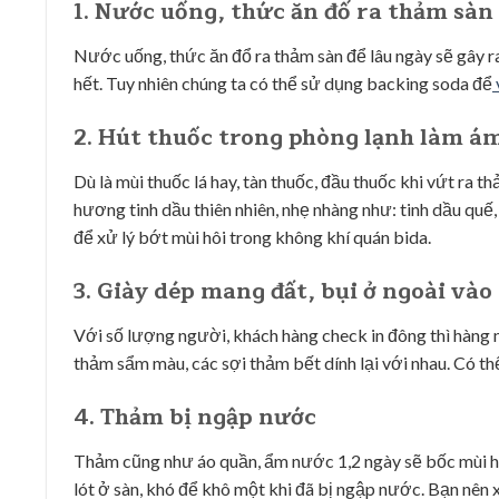
1. Nước uống, thức ăn đổ ra thảm sàn
Nước uống, thức ăn đổ ra thảm sàn để lâu ngày sẽ gây ra
hết. Tuy nhiên chúng ta có thể sử dụng backing soda để
2. Hút thuốc trong phòng lạnh làm á
Dù là mùi thuốc lá hay, tàn thuốc, đầu thuốc khi vứt ra 
hương tinh dầu thiên nhiên, nhẹ nhàng như: tinh dầu quế
để xử lý bớt mùi hôi trong không khí quán bida.
3. Giày dép mang đất, bụi ở ngoài vào
Với số lượng người, khách hàng check in đông thì hàng n
thảm sẩm màu, các sợi thảm bết dính lại với nhau. Có t
4. Thảm bị ngập nước
Thảm cũng như áo quần, ẩm nước 1,2 ngày sẽ bốc mùi hô
lót ở sàn, khó để khô một khi đã bị ngập nước. Bạn nên x