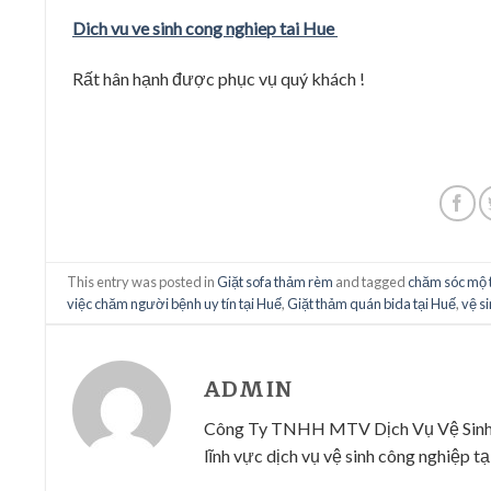
Dich vu ve sinh cong nghiep tai Hue
Rất hân hạnh được phục vụ quý khách !
This entry was posted in
Giặt sofa thảm rèm
and tagged
chăm sóc mộ 
việc chăm người bệnh uy tín tại Huế
,
Giặt thảm quán bida tại Huế
,
vệ s
ADMIN
Công Ty TNHH MTV Dịch Vụ Vệ Sinh Cô
lĩnh vực dịch vụ vệ sinh công nghiệp tại