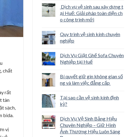
Dịch vụ vệ sinh sau xây dựng t
ại Huế: Giải pháp toàn diện ch
o công trình mới
Quy trình vệ sinh kính chuyên
nghiệp
Dịch Vụ Giặt Ghế Sofa Chuyên
Nghiệp tại Huế
ều
, chất
Bí quyết giữ gìn không gian số
ng và làm việc đẳng cấp
ày rất
Tại sao cần vệ sinh kính định
t tàn
kỳ?
ặt sạch,
n bida.
Dịch Vụ Vệ Sinh Bảng Hiệu
Chuyên Nghiệp – Giữ Hình
ơn vị
Ảnh Thương Hiệu Luôn Sáng
ị vệ