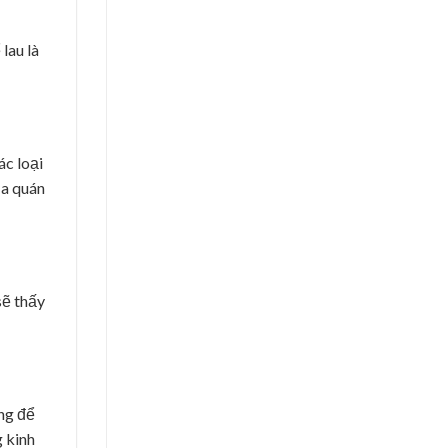
lau là
ác loại
ủa quán
sẽ thấy
ng để
g kinh