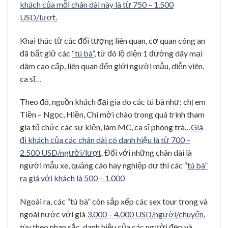
khách của mỗi chân dài này là từ 750 – 1.500
USD/lượt.
Khai thác từ các đối tượng liên quan, cơ quan công an
đã bắt giữ các
“tú bà”
, từ đó lộ diện 1 đường dây mại
dâm cao cấp, liên quan đến giới người mẫu, diễn viên,
ca sĩ…
Theo đó, nguồn khách đại gia do các tú bà như: chị em
Tiền – Ngọc, Hiền, Chi mời chào trong quá trình tham
gia tổ chức các sự kiện, làm MC, ca sĩ phòng trà…
Giá
đi khách của các chân dài có danh hiệu là từ 700 –
2.500 USD/người/lượt
. Đối với những chân dài là
người mẫu xe, quảng cáo hay nghiệp dư thì các “
tú bà”
ra giá với khách là 500 – 1.000
Ngoài ra, các “tú bà” còn sắp xếp các sex tour trong và
ngoài nước với giá
3.000 – 4.000 USD/người/chuyến
,
tùy theo nhan sắc, danh hiệu của các người đẹp và