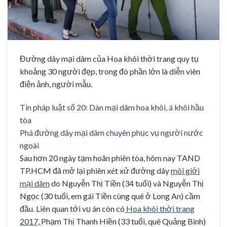
Đường dây mại dâm của Hoa khôi thời trang quy tụ
khoảng 30 người đẹp, trong đó phần lớn là diễn viên
điện ảnh, người mẫu.
Tin pháp luật số 20: Dàn mại dâm hoa khôi, á khôi hầu
tòa
Phá đường dây mại dâm chuyên phục vụ người nước
ngoài
Sau hơn 20 ngày tạm hoãn phiên tòa, hôm nay TAND
TP.HCM đã mở lại phiên xét xử đường dây
môi giới
mại dâm
do Nguyễn Thị Tiền (34 tuổi) và Nguyễn Thị
Ngọc (30 tuổi, em gái Tiền cùng quê ở Long An) cầm
đầu. Liên quan tới vụ án còn có
Hoa khôi thời trang
2017,
Phạm Thị Thanh Hiền (33 tuổi, quê Quảng Bình)