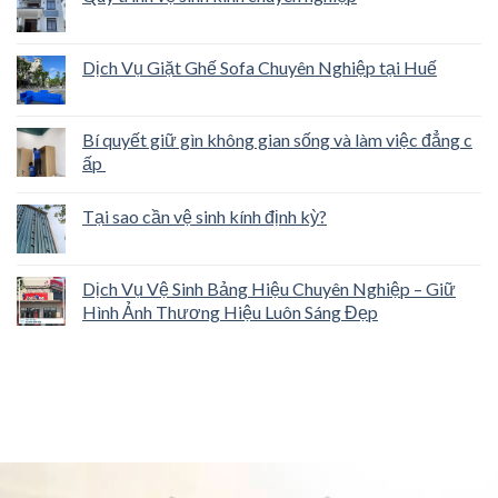
Dịch Vụ Giặt Ghế Sofa Chuyên Nghiệp tại Huế
Bí quyết giữ gìn không gian sống và làm việc đẳng c
ấp
Tại sao cần vệ sinh kính định kỳ?
Dịch Vụ Vệ Sinh Bảng Hiệu Chuyên Nghiệp – Giữ
Hình Ảnh Thương Hiệu Luôn Sáng Đẹp