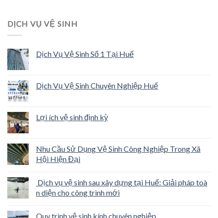
DỊCH VỤ VỆ SINH
Dịch Vụ Vệ Sinh Số 1 Tại Huế
Dịch Vụ Vệ Sinh Chuyên Nghiệp Huế
Lợi ích vệ sinh định kỳ
Nhu Cầu Sử Dụng Vệ Sinh Công Nghiệp Trong Xã
Hội Hiện Đại
Dịch vụ vệ sinh sau xây dựng tại Huế: Giải pháp toà
n diện cho công trình mới
Quy trình vệ sinh kính chuyên nghiệp