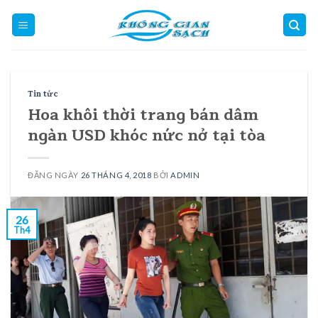
Skip
to
content
Tin tức
Hoa khôi thời trang bán dâm
ngàn USD khóc nức nở tại tòa
ĐĂNG NGÀY
26 THÁNG 4, 2018
BỞI
ADMIN
26
Th4