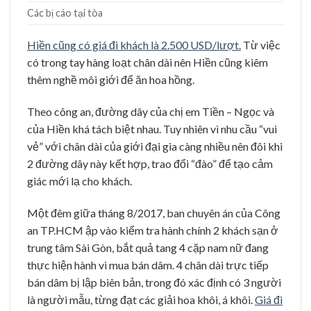
Các bị cáo tại tòa
Hiền cũng có giá đi khách là 2.500 USD/lượt.
Từ việc
có trong tay hàng loạt chân dài nên Hiền cũng kiêm
thêm nghề môi giới để ăn hoa hồng.
Theo công an, đường dây của chị em Tiền – Ngọc và
của Hiền khá tách biệt nhau. Tuy nhiên vì nhu cầu “vui
vẻ” với chân dài của giới đại gia càng nhiều nên đôi khi
2 đường dây này kết hợp, trao đổi “đào” để tạo cảm
giác mới lạ cho khách.
Một đêm giữa tháng 8/2017, ban chuyên án của Công
an TP.HCM ập vào kiểm tra hành chính 2 khách sạn ở
trung tâm Sài Gòn, bắt quả tang 4 cặp nam nữ đang
thực hiện hành vi mua bán dâm. 4 chân dài trực tiếp
bán dâm bị lập biên bản, trong đó xác định có 3 người
là người mẫu, từng đạt các giải hoa khôi, á khôi.
Giá đi