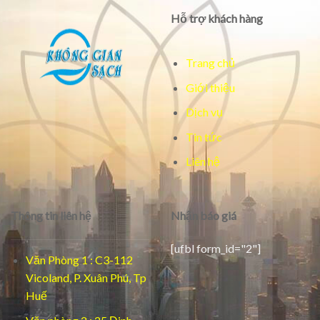
Hỗ trợ khách hàng
Trang chủ
Giới thiệu
Dịch vụ
Tin tức
Liên hệ
Thông tin liên hệ
Nhận báo giá
[ufbl form_id="2"]
Văn Phòng 1 : C3-112
Vicoland, P. Xuân Phú, Tp
Huế