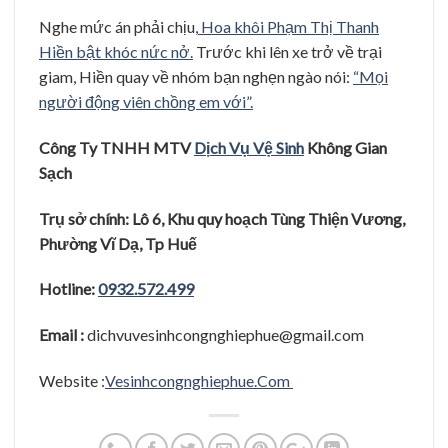
Nghe mức án phải chịu,
Hoa khôi Phạm Thị Thanh
Hiền bật khóc nức nở.
Trước khi lên xe trở về trại
giam, Hiền quay về nhóm bạn nghẹn ngào nói:
“Mọi
người động viên chồng em với”.
Công Ty TNHH MTV
Dị
ch Vụ
Vệ
Sinh
Không Gian
Sạ
c
h
Trụ
sở
chính: Lô 6, Khu quy hoạ
ch Tùng Thiệ
n Vươ
ng,
Phươ
̀ng Vĩ
Dạ
, Tp Huê
Hotline:
0932.572.499
Email :
dichvuvesinhcongnghiephue@gmail.com
Website :
Vesinhcongnghiephue.Com