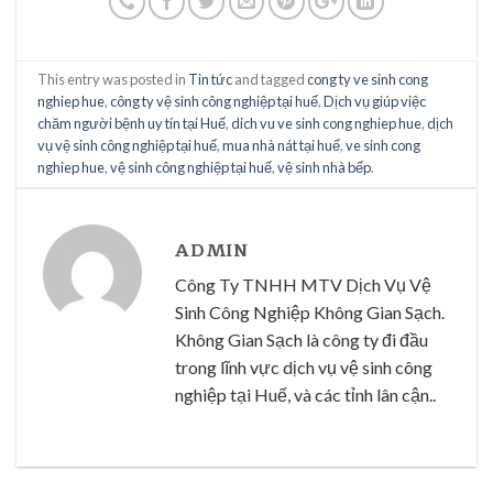
This entry was posted in
Tin tức
and tagged
cong ty ve sinh cong
nghiep hue
,
công ty vệ sinh công nghiệp tại huế
,
Dịch vụ giúp việc
chăm người bệnh uy tín tại Huế
,
dich vu ve sinh cong nghiep hue
,
dịch
vụ vệ sinh công nghiệp tại huế
,
mua nhà nát tại huế
,
ve sinh cong
nghiep hue
,
vệ sinh công nghiệp tại huế
,
vệ sinh nhà bếp
.
ADMIN
Công Ty TNHH MTV Dịch Vụ Vệ
Sinh Công Nghiệp Không Gian Sạch.
Không Gian Sạch là công ty đi đầu
trong lĩnh vực dịch vụ vệ sinh công
nghiệp tại Huế, và các tỉnh lân cận..