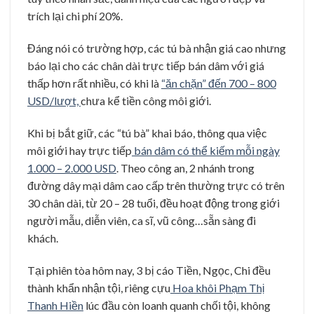
trích lại chi phí 20%.
Đáng nói có trường hợp, các tú bà nhận giá cao nhưng
báo lại cho các chân dài trực tiếp bán dâm với giá
thấp hơn rất nhiều, có khi là
“ăn chặn” đến 700 – 800
USD/lượt,
chưa kể tiền công môi giới.
Khi bị bắt giữ, các “tú bà” khai báo, thông qua việc
môi giới hay trực tiếp
bán dâm có thể kiếm mỗi ngày
1.000 – 2.000 USD
. Theo công an, 2 nhánh trong
đường dây mại dâm cao cấp trên thường trực có trên
30 chân dài, từ 20 – 28 tuổi, đều hoạt động trong giới
người mẫu, diễn viên, ca sĩ, vũ công…sẵn sàng đi
khách.
Tại phiên tòa hôm nay, 3 bị cáo Tiền, Ngọc, Chi đều
thành khẩn nhận tội, riêng cựu
Hoa khôi Phạm Thị
Thanh Hiền
lúc đầu còn loanh quanh chối tội, không