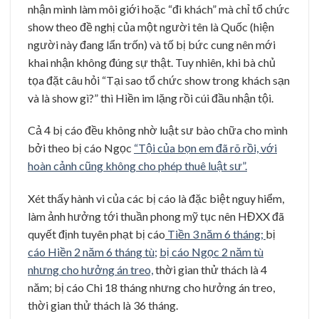
nhận mình làm môi giới hoặc “đi khách” mà chỉ tổ chức
show theo đề nghị của một người tên là Quốc (hiện
người này đang lẩn trốn) và tố bị bức cung nên mới
khai nhận không đúng sự thật. Tuy nhiên, khi bà chủ
tọa đặt câu hỏi “Tại sao tổ chức show trong khách sạn
và là show gì?” thì Hiền im lặng rồi cúi đầu nhận tội.
Cả 4 bị cáo đều không nhờ luật sư bào chữa cho mình
bởi theo bị cáo Ngọc
“Tội của bọn em đã rõ rồi, với
hoàn cảnh cũng không cho phép thuê luật sư”.
Xét thấy hành vi của các bị cáo là đặc biệt nguy hiểm,
làm ảnh hưởng tới thuần phong mỹ tục nên HĐXX đã
quyết định tuyên phạt bị cáo
Tiền 3 năm 6 tháng;
bị
cáo Hiền 2 năm 6 tháng tù;
bị cáo Ngọc 2 năm tù
nhưng cho hưởng án treo,
thời gian thử thách là 4
năm; bị cáo Chi 18 tháng nhưng cho hưởng án treo,
thời gian thử thách là 36 tháng.