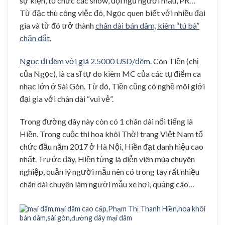
sự kiện, tổ chức các show, đội ngũ người mẫu, PR…
Từ đặc thù công việc đó, Ngọc quen biết với nhiều đại
gia và từ đó trở thành
chân dài bán dâm, kiêm “tú bà”
chăn dắt.
Ngọc đi đêm với giá 2.5000 USD/đêm
. Còn Tiền (chị
của Ngọc), là ca sĩ tự do kiêm MC của các tụ điểm ca
nhạc lớn ở Sài Gòn. Từ đó, Tiền cũng có nghề môi giới
đại gia với chân dài “vui vẻ”.
Trong đường dây này còn có 1 chân dài nổi tiếng là
Hiền. Trong cuộc thi hoa khôi Thời trang Việt Nam tổ
chức đầu năm 2017 ở Hà Nội, Hiền đạt danh hiệu cao
nhất. Trước đây, Hiền từng là diễn viên múa chuyên
nghiệp, quản lý người mẫu nên có trong tay rất nhiều
chân dài chuyên làm người mẫu xe hơi, quảng cáo…