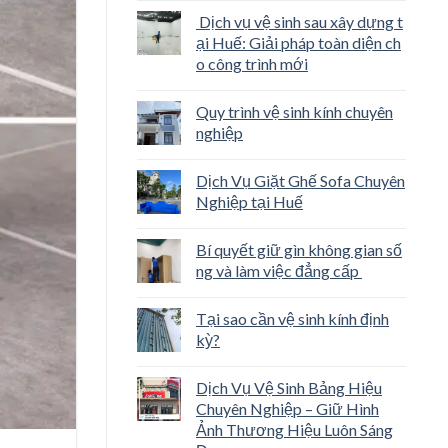
Dịch vụ vệ sinh sau xây dựng t
ại Huế: Giải pháp toàn diện ch
o công trình mới
Quy trình vệ sinh kính chuyên
nghiệp
Dịch Vụ Giặt Ghế Sofa Chuyên
Nghiệp tại Huế
Bí quyết giữ gìn không gian số
ng và làm việc đẳng cấp
Tại sao cần vệ sinh kính định
kỳ?
Dịch Vụ Vệ Sinh Bảng Hiệu
Chuyên Nghiệp – Giữ Hình
Ảnh Thương Hiệu Luôn Sáng