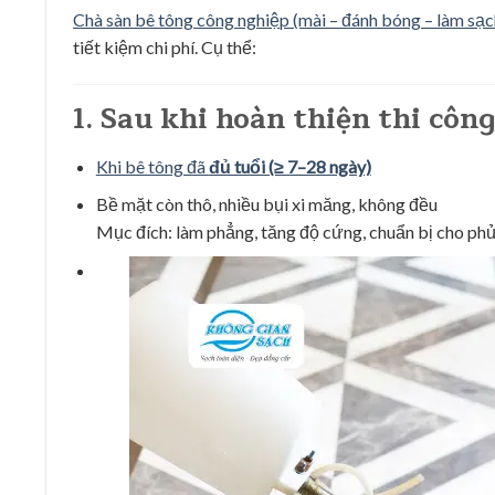
Chà sàn bê tông công nghiệp (mài – đánh bóng – làm sạc
tiết kiệm chi phí. Cụ thể:
1. Sau khi hoàn thiện thi côn
Khi bê tông đã
đủ tuổi (≥ 7–28 ngày)
Bề mặt còn thô, nhiều bụi xi măng, không đều
Mục đích: làm phẳng, tăng độ cứng, chuẩn bị cho phủ