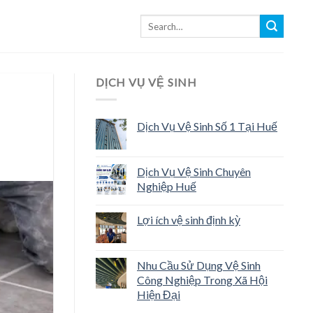
DỊCH VỤ VỆ SINH
Dịch Vụ Vệ Sinh Số 1 Tại Huế
Dịch Vụ Vệ Sinh Chuyên
Nghiệp Huế
Lợi ích vệ sinh định kỳ
Nhu Cầu Sử Dụng Vệ Sinh
Công Nghiệp Trong Xã Hội
Hiện Đại