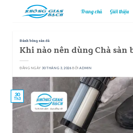
Skip
Trang chủ
Giới thiệu
to
content
Đánh bóng sàn đá
Khi nào nên dùng Chà sàn 
ĐĂNG NGÀY
30 THÁNG 3, 2026
BỞI
ADMIN
30
Th3