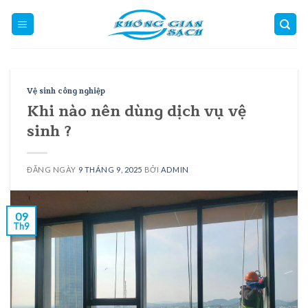
Skip
to
content
Vệ sinh công nghiệp
Khi nào nên dùng dịch vụ vệ
sinh ?
ĐĂNG NGÀY
9 THÁNG 9, 2025
BỞI
ADMIN
09
Th9