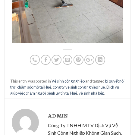
This entry was posted in
Vệ sinh công nghiệp
and tagged
bí quyết nội
trợ
,
chăm sóc mộ tại Huế
,
cong ty ve sinh cong nghiep hue
,
Dịch vụ
giúp việc chăm người bệnh uy tín tại Huế
,
vệ sinh nhà bếp
.
ADMIN
Công Ty TNHH MTV Dịch Vụ Vệ
Sinh Công Nghiệp Không Gian Sạch.