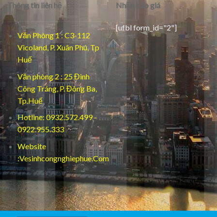
Thông tin liên hệ
Nhận báo giá
[ufbl form_id="2"]
Văn Phòng 1 : C3-112
Vicoland, P. Xuân Phú, Tp
Huế
Văn phòng 2 : 25 Đinh
Công Tráng, P. Đông Ba,
Tp.Huế
Hotline: 0932.572.499 -
0922.955.333
Website
:Vesinhcongnghiephue.Com