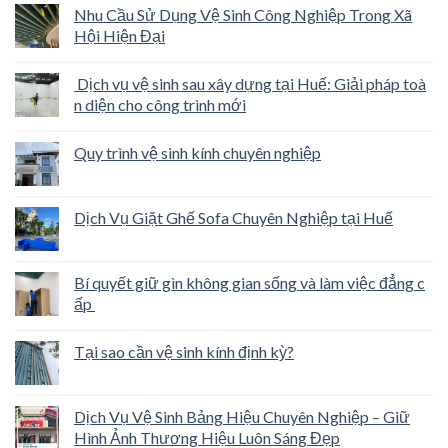
Nhu Cầu Sử Dụng Vệ Sinh Công Nghiệp Trong Xã
Hội Hiện Đại
Dịch vụ vệ sinh sau xây dựng tại Huế: Giải pháp toà
n diện cho công trình mới
Quy trình vệ sinh kính chuyên nghiệp
Dịch Vụ Giặt Ghế Sofa Chuyên Nghiệp tại Huế
Bí quyết giữ gìn không gian sống và làm việc đẳng c
ấp
Tại sao cần vệ sinh kính định kỳ?
Dịch Vụ Vệ Sinh Bảng Hiệu Chuyên Nghiệp – Giữ
Hình Ảnh Thương Hiệu Luôn Sáng Đẹp