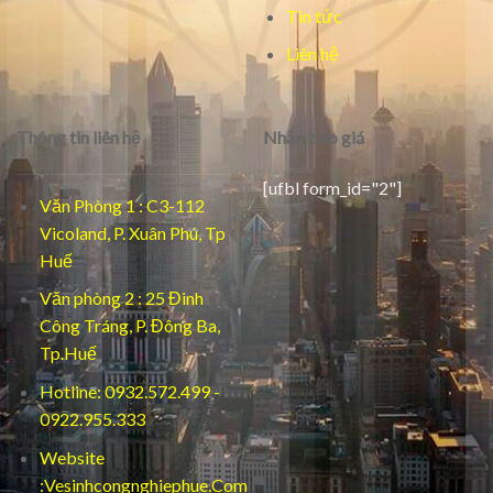
Tin tức
Liên hệ
Thông tin liên hệ
Nhận báo giá
[ufbl form_id="2"]
Văn Phòng 1 : C3-112
Vicoland, P. Xuân Phú, Tp
Huế
Văn phòng 2 : 25 Đinh
Công Tráng, P. Đông Ba,
Tp.Huế
Hotline: 0932.572.499 -
0922.955.333
Website
:Vesinhcongnghiephue.Com