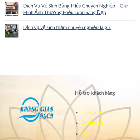
Dịch Vụ Vệ Sinh Bảng Hiệu Chuyên Nghiệp – Giữ
Hình Ảnh Thương Hiệu Luôn Sáng Đẹp
Dịch vụ vệ sinh thảm chuyên nghiệp là gì?
Hỗ trợ khách hàng
Trang chủ
Giới thiệu
Dịch vụ