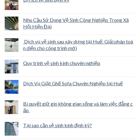
Nhu Cầu Sử Dụng Vệ Sinh Công Nghiệp Trong Xã
Hội Hiện Đại
Dịch vụ vệ sinh sau xây dựng tại Huế: Giải pháp toà
n diện cho công trình mới
Quy trình vệ sinh kính chuyên nghiệp
Dịch Vụ Giặt Ghế Sofa Chuyên Nghiệp tại Huế
Bí quyết giữ gìn không gian sống và làm việc đẳng c
ấp
Tại sao cần vệ sinh kính định kỳ?