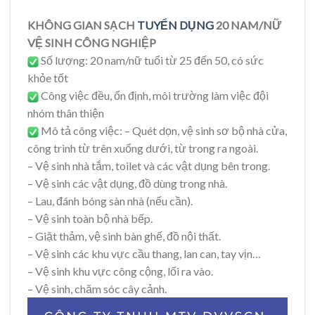
KHÔNG GIAN SẠCH
TUYỂN DỤNG
20 NAM/NỮ
VỆ SINH CÔNG NGHIỆP
Số lượng: 20 nam/nữ tuổi từ 25 đến 50, có sức
khỏe tốt
Công việc đều, ổn định, môi trường làm việc đội
nhóm thân thiện
Mô tả công việc: – Quét dọn, vệ sinh sơ bộ nhà cửa,
công trình từ trên xuống dưới, từ trong ra ngoài.
– Vệ sinh nhà tắm, toilet và các vật dụng bên trong.
– Vệ sinh các vật dụng, đồ dùng trong nhà.
– Lau, đánh bóng sàn nhà (nếu cần).
– Vệ sinh toàn bộ nhà bếp.
– Giặt thảm, vệ sinh bàn ghế, đồ nội thất.
– Vệ sinh các khu vực cầu thang, lan can, tay vịn…
– Vệ sinh khu vực công cộng, lối ra vào.
– Vệ sinh, chăm sóc cây cảnh.