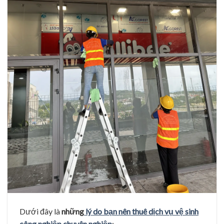
Dưới đây là
những
lý do bạn nên thuê dịch vụ vệ sinh
công nghiệp chuyên nghiệp
: