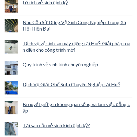
Lợi ích vệ sinh định kỳ
Nhu Cầu Sử Dụng Vệ Sinh Công Nghiệp Trong Xã
Hội Hiện Đại
Dịch vụ vệ sinh sau xây dựng tại Huế: Giải pháp toà
n diện cho công trình mới
Quy trình vệ sinh kính chuyên nghiệp
Dịch Vụ Giặt Ghế Sofa Chuyên Nghiệp tại Huế
Bí quyết giữ gìn không gian sống và làm việc đẳng c
ấp
Tại sao cần vệ sinh kính định kỳ?