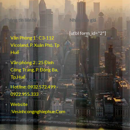
Thông tin liên hệ
Nhận báo giá
[ufbl form_id="2"]
Văn Phòng 1 : C3-112
Vicoland, P. Xuân Phú, Tp
Huế
Văn phòng 2 : 25 Đinh
Công Tráng, P. Đông Ba,
Tp.Huế
Hotline: 0932.572.499 -
0922.955.333
Website
:Vesinhcongnghiephue.Com