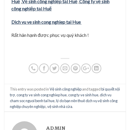
Huế
,
Vệ sinh công nghiệp tại Huế
,
Công ty vệ sinh
công nghiệp tại Huế
Dich vu ve sinh cong nghiep tai Hue
Rất hân hạnh được phục vụ quý khách !
This entry was posted in
Vệ sinh công nghiệp
and tagged
bí quyết nội
trợ
,
cong ty ve sinh cong nghiep hue
,
cong ty ve sinh hue
,
dich vu
cham soc nguoi benh tai hue
,
lý do bạn nên thuê dịch vụ vệ sinh công
nghiệp chuyên nghiệp:
,
vệ sinh nhà cửa
.
ADMIN