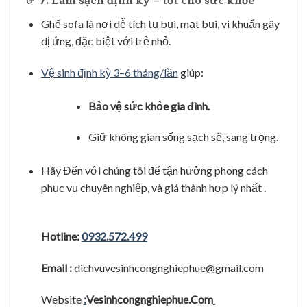
✅ 7.
Làm sạch định kỳ – tốt cho sức khỏe
Ghế sofa là nơi dễ tích tụ bụi, mạt bụi, vi khuẩn gây
dị ứng, đặc biệt với trẻ nhỏ.
Vệ sinh định kỳ 3–6 tháng/lần
giúp:
Bảo vệ sức khỏe gia đình.
Giữ không gian sống sạch sẽ, sang trọng.
Hãy Đến với chúng tôi để tận hưởng phong cách
phục vụ chuyên nghiệp, và giá thành hợp lý nhất .
Hotline:
0932.572.499
Email :
dichvuvesinhcongnghiephue@gmail.com
Website
:
Vesinhcongnghiephue.Com