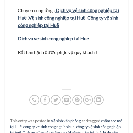
Chuyên cung ứng :
Dịch vụ vệ sinh công nghiệp tại
Huế
,
Vệ sinh công nghiệp tại Huế
,
Công ty vệ sinh
công nghiệp tại Huế
Dich vu ve sinh cong nghiep tai Hue
Rất hân hạnh được phục vụ quý khách !
This entry was posted in
Vệ sinh văn phòng
and tagged
chăm sóc mộ
tại Huế
,
cong ty ve sinh cong nghiep hue
,
công ty vệ sinh công nghiệp
tại huế
,
Dịch vụ giúp việc chăm người bệnh uy tín tại Huế
,
lý do nên