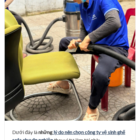
Dưới đây là
những
lý do nên chọn công ty vệ sinh ghế
sofa chuyên nghiệp
thay vì tự làm tại nhà: