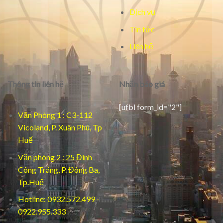
Dịch vụ
Tin tức
Liên hệ
Thông tin liên hệ
Nhận báo giá
[ufbl form_id="2"]
Văn Phòng 1 : C3-112
Vicoland, P. Xuân Phú, Tp
Huế
Văn phòng 2 : 25 Đinh
Công Tráng, P. Đông Ba,
Tp.Huế
Hotline: 0932.572.499 -
0922.955.333