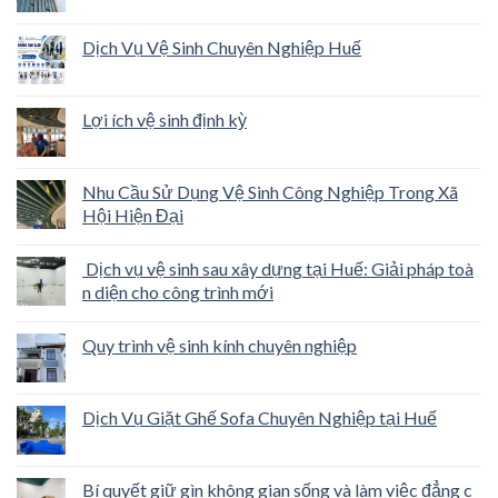
Dịch Vụ Vệ Sinh Chuyên Nghiệp Huế
Lợi ích vệ sinh định kỳ
Nhu Cầu Sử Dụng Vệ Sinh Công Nghiệp Trong Xã
Hội Hiện Đại
Dịch vụ vệ sinh sau xây dựng tại Huế: Giải pháp toà
n diện cho công trình mới
Quy trình vệ sinh kính chuyên nghiệp
Dịch Vụ Giặt Ghế Sofa Chuyên Nghiệp tại Huế
Bí quyết giữ gìn không gian sống và làm việc đẳng c