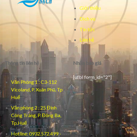
Giới thiệu
Dịch vụ
Tin tức
Liên hệ
Thông tin liên hệ
Nhận báo giá
[ufbl form_id="2"]
Văn Phòng 1 : C3-112
Vicoland, P. Xuân Phú, Tp
Huế
Văn phòng 2 : 25 Đinh
Công Tráng, P. Đông Ba,
Tp.Huế
Hotline: 0932.572.499 -