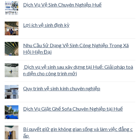
Dịch Vụ Vệ Sinh Chuyên Nghiệp Huế
Lợi ích vệ sinh định kỳ
Nhu Cầu Sử Dụng Vệ Sinh Công Nghiệp Trong Xã
Hội Hiện Đại
Dịch vụ vệ sinh sau xây dựng tại Huế: Giải pháp toà
n diện cho công trình mới
Quy trình vệ sinh kính chuyên nghiệp
Dịch Vụ Giặt Ghế Sofa Chuyên Nghiệp tại Huế
Bí quyết giữ gìn không gian sống và làm việc đẳng c
ấp