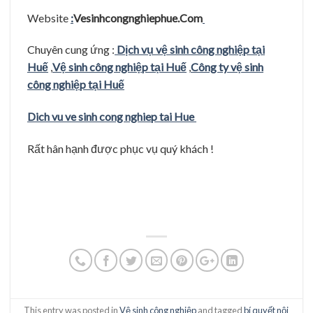
Website
:
Vesinhcongnghiephue.Com
Chuyên cung ứng :
Dịch vụ vệ sinh công nghiệp tại
Huế
,
Vệ sinh công nghiệp tại Huế
,
Công ty vệ sinh
công nghiệp tại Huế
Dich vu ve sinh cong nghiep tai Hue
Rất hân hạnh được phục vụ quý khách !
This entry was posted in
Vệ sinh công nghiệp
and tagged
bí quyết nội