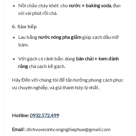
Nồi chảo cháy khét: cho
nước + baking soda
, đun
sôi vài phút rồi chà.
6. Sàn bếp
Lau bằng
nước nóng pha giấm
giúp sạch dầu mỡ
bám.
Với gạch có rãnh bẩn: dùng
bàn chải + kem đánh
răng
chà sạch kẽ gạch.
Hãy Đến với chúng tôi để tận hưởng phong cách phục
vụ chuyên nghiệp, và giá thành hợp lý nhất .
Hotline:
0932.572.499
Email :
dichvuvesinhcongnghiephue@gmail.com