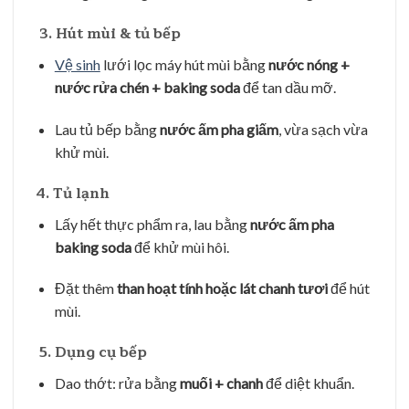
️ 3. Hút mùi & tủ bếp
Vệ sinh
lưới lọc máy hút mùi bằng
nước nóng +
nước rửa chén + baking soda
để tan dầu mỡ.
Lau tủ bếp bằng
nước ấm pha giấm
, vừa sạch vừa
khử mùi.
4. Tủ lạnh
Lấy hết thực phẩm ra, lau bằng
nước ấm pha
baking soda
để khử mùi hôi.
Đặt thêm
than hoạt tính hoặc lát chanh tươi
để hút
mùi.
️ 5. Dụng cụ bếp
Dao thớt: rửa bằng
muối + chanh
để diệt khuẩn.