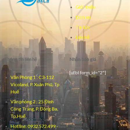
Giới thiệu
Dịch vụ
Tin tức
Liên hệ
Thông tin liên hệ
Nhận báo giá
[ufbl form_id="2"]
Văn Phòng 1 : C3-112
Vicoland, P. Xuân Phú, Tp
Huế
Văn phòng 2 : 25 Đinh
Công Tráng, P. Đông Ba,
Tp.Huế
Hotline: 0932.572.499 -