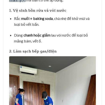
1. Vệ sinh bồn rửa và vòi nước
Rắc
muối + baking soda
, chà nhẹ để khử mùi và
loại bỏ vết bẩn.
Dùng
chanh hoặc giấm
lau vòi nước để loại bỏ
mảng bám, vết ố.
2. Làm sạch bếp gas/điện