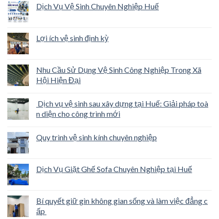
Dịch Vụ Vệ Sinh Chuyên Nghiệp Huế
Lợi ích vệ sinh định kỳ
Nhu Cầu Sử Dụng Vệ Sinh Công Nghiệp Trong Xã
Hội Hiện Đại
Dịch vụ vệ sinh sau xây dựng tại Huế: Giải pháp toà
n diện cho công trình mới
Quy trình vệ sinh kính chuyên nghiệp
Dịch Vụ Giặt Ghế Sofa Chuyên Nghiệp tại Huế
Bí quyết giữ gìn không gian sống và làm việc đẳng c
ấp